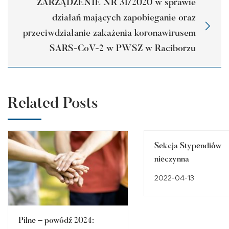
ZARZĄDZENIE NR 31/2020 w sprawie
działań mających zapobieganie oraz
przeciwdziałanie zakażenia koronawirusem
SARS-CoV-2 w PWSZ w Raciborzu
Related Posts
Sekcja Stypendiów
nieczynna
2022-04-13
Pilne – powódź 2024: