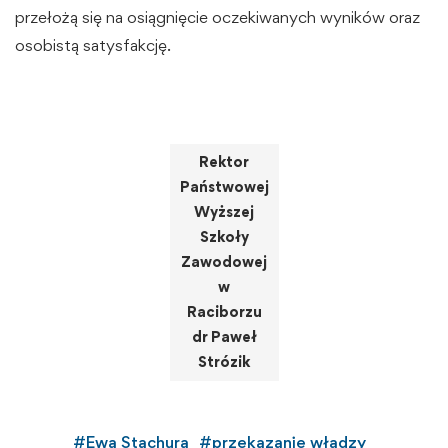
przełożą się na osiągnięcie oczekiwanych wyników oraz
osobistą satysfakcję.
Rektor
Państwowej
Wyższej
Szkoły
Zawodowej
w
Raciborzu
dr Paweł
Strózik
#
Ewa Stachura
#
przekazanie władzy