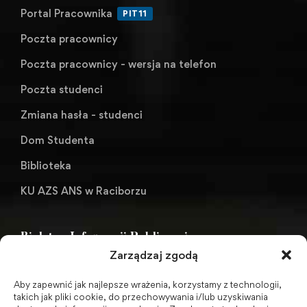
Portal Pracownika
PIT11
Poczta pracownicy
Poczta pracownicy - wersja na telefon
Poczta studenci
Zmiana hasła - studenci
Dom Studenta
Biblioteka
KU AZS ANS w Raciborzu
Biuletyn Informacji Publicznej
Zarządzaj zgodą
Aby zapewnić jak najlepsze wrażenia, korzystamy z technologii,
BIP - Biuletyn Informacji Publicznej PWSZ -
takich jak pliki cookie, do przechowywania i/lub uzyskiwania