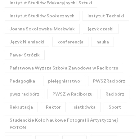
Instytut Studiów Edukacyjnych i Sztuki
Instytut Studiów Społecznych
Instytut Techniki
Joanna Sokołowska-Moskwiak
język czeski
Język Niemiecki
konferencja
nauka
Paweł Strózik
Państwowa Wyższa Szkoła Zawodowa w Raciborzu
Pedagogika
pielęgniarstwo
PWSZRacibórz
pwsz racibórz
PWSZ w Raciborzu
Racibórz
Rekrutacja
Rektor
siatkówka
Sport
Studenckie Koło Naukowe Fotografii Artystycznej
FOTON