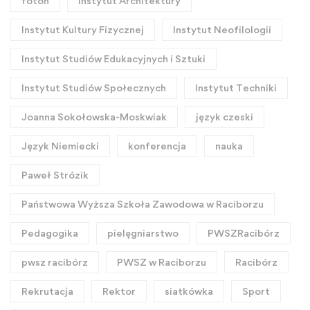
foton
Instytut Architektury
Instytut Kultury Fizycznej
Instytut Neofilologii
Instytut Studiów Edukacyjnych i Sztuki
Instytut Studiów Społecznych
Instytut Techniki
Joanna Sokołowska-Moskwiak
język czeski
Język Niemiecki
konferencja
nauka
Paweł Strózik
Państwowa Wyższa Szkoła Zawodowa w Raciborzu
Pedagogika
pielęgniarstwo
PWSZRacibórz
pwsz racibórz
PWSZ w Raciborzu
Racibórz
Rekrutacja
Rektor
siatkówka
Sport