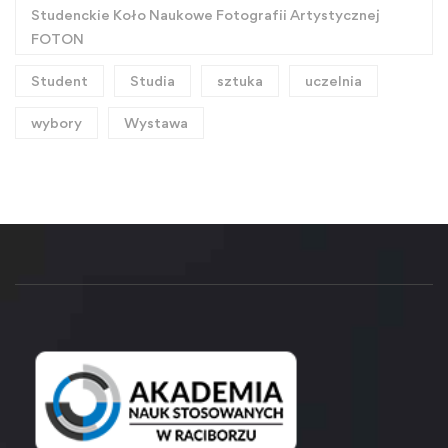
Studenckie Koło Naukowe Fotografii Artystycznej
FOTON
Student
Studia
sztuka
uczelnia
wybory
Wystawa