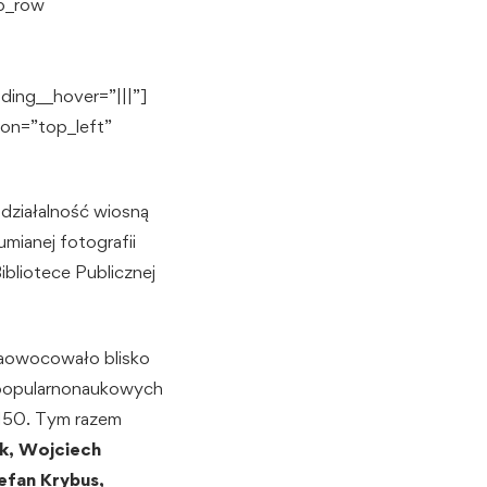
pb_row
ding__hover=”|||”]
ion=”top_left”
działalność wiosną
ianej fotografii
ibliotece Publicznej
 zaowocowało blisko
ń popularnonaukowych
 150. Tym razem
k, Wojciech
efan Krybus,