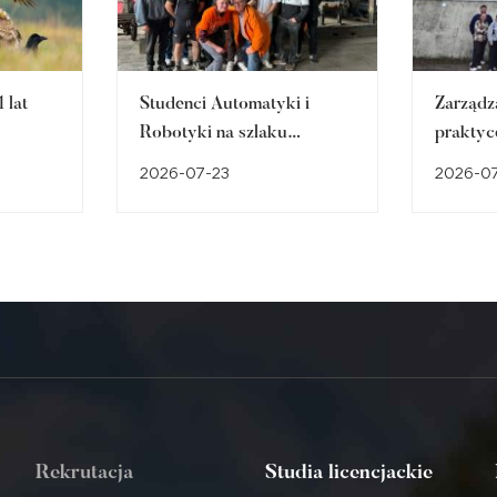
 lat
Studenci Automatyki i
Zarządz
Robotyki na szlaku
praktyc
śląskiego dziedzictwa
w Brow
2026-07-23
2026-0
przemysłowego
Cieszyn
Rekrutacja
Studia licencjackie