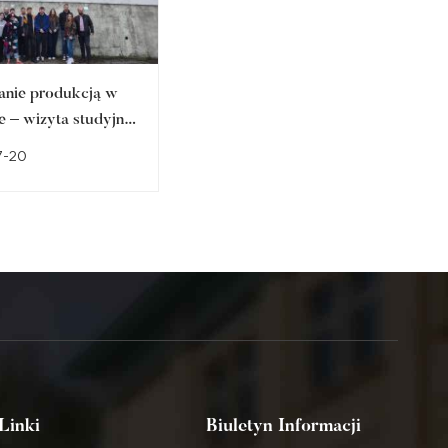
anie produkcją w
Studencka fotografia
e – wizyta studyjna
artystyczna w prestiżowych
arze Zamkowym w
przestrzeniach regionu.
7-20
2026-07-10
ie
Sukces członka
Studenckiego Koła
Naukowego Fotografii
Artystycznej FOTON
Linki
Biuletyn Informacji