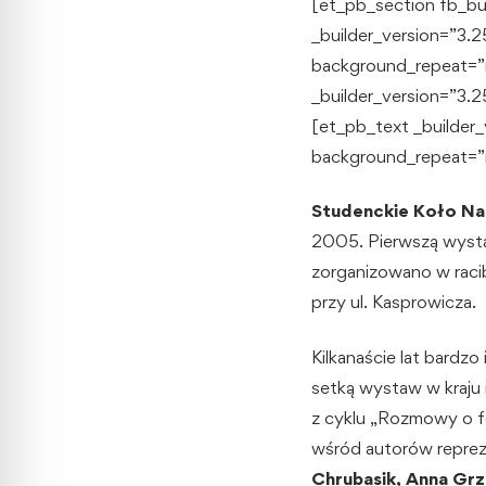
[et_pb_section fb_bui
_builder_version=”3.2
background_repeat=”r
_builder_version=”3.
[et_pb_text _builder_
background_repeat=”r
Studenckie Koło N
2005. Pierwszą wysta
zorganizowano w raci
przy ul. Kasprowicza.
Kilkanaście lat bardz
setką wystaw w kraju 
z cyklu „Rozmowy o fo
wśród autorów reprez
Chrubasik, Anna Grz