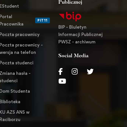
Publicznej
EStudent
Portal
PIT11
Pracownika
BIP - Biuletyn
Informacji Publicznej
Poczta pracownicy
PWSZ - archiwum
Poczta pracownicy -
wersja na telefon
Social Media
Poczta studenci
Zmiana hasła -
studenci
Dom Studenta
Biblioteka
KU AZS ANS w
Raciborzu