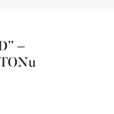
D” –
FOTONu