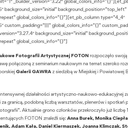
lt=”1″ _builder_version=”3.22″ global_colors_info=”{}”][et_
5″ background_size=”initial” background_position=”top_left”
epeat” global_colors_info=”{}”][et_pb_column type=”4_4″
25″ custom_padding=”|||” global_colors_info=”{}” custom_pad
version=”3.27.4″ background_size=”initial” background_posit
epeat” global_colors_info=”{}”]
aukowe Fotografii Artystycznej FOTON
rozpoczęło swoją 
wę połączoną z seminarium naukowym na temat szeroko rozum
borskiej
Galerii GAWRA
z siedzibą w Miejskiej i Powiatowej B
o intensywnej działalności artystyczno-naukowo-edukacyjnej
i za granicą, podobną liczbą warsztatów, plenerów i spotka
tografii”. Aktualnie grono członków przekroczyło już liczbę
entujących FOTON znaleźli się:
Anna Burek, Monika Ciepła
enik, Adam Kała, Daniel Kiermaszek, Joanna Klimczak, St