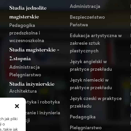
Administracja
Studia jednolite
Bezpieczeństwo
magisterskie
Państwa
Pedagogika
przedszkolna i
Edukacja artystyczna w
wczesnoszkolna
zakresie sztuk
Studia magisterskie -
plastycznych
i
2.stopnia
Język angielski w
Administracja
praktyce przekładu
Pielęgniarstwo
Język niemiecki w
Studia inżynierskie
praktyce przekładu
Architektura
Język czeski w praktyce
Automatyka i robotyka
przekładu
Zarządzanie i inżynieria
Pedagogika
 jak pliki
produkcji
i o
Pielęgniarstwo
 takie jak