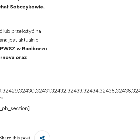
chał Sobczykowie,
ć lub przełożyć na
a jest aktualnie i
 PWSZ w Raciborzu
ornova oraz
28,32429,32430,32431,32432,32433,32434,32435,32436,
f”
_pb_section]
Share this post