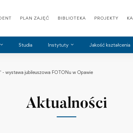
DENT
PLAN ZAJĘĆ
BIBLIOTEKA
PROJEKTY
K
Studia
Instytuty
Jakość kształcenia
- wystawa jubileuszowa FOTONu w Opawie
Aktualności