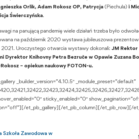
gnieszka Orlik, Adam Rokosz OP, Patrycja
(Piechula)
i Mi
licja Świerczyńska
.
uwagi na panującą pandemię wiele działań trzeba było odwoła
nowana na październik 2020 wystawa jubileuszowa prezentowan
 2021. Uroczystego otwarcia wystawy dokonali:
JM Rektor
ani Dyrektor Knihovny Petra Bezruče w Opawie Zuzana B
-Rokosz – opiekun naukowy FOTON-u.
gallery _builder_version=”4.10.5″ _module_preset=”default”
,32420,32421,32422,32423,32424,32425,32426,32427,324
over_enabled=”0″ sticky_enabled=”0″ show_pagination=”of
on=”off”][/et_pb_gallery][/et_pb_column][/et_pb_row][/et
a Szkoła Zawodowa w