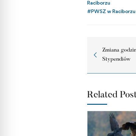
Raciborzu
#
PWSZ w Raciborzu
Zmiana godzin
Stypendiów
Related Pos