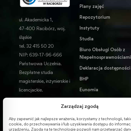
Plany zajęć
Repozytorium
ul. Akademicka 1,
Instytuty
47-400 Racibórz, woj.
śląskie
Studia
tel. 32 415 50 20
Biuro Obsługi Osób z
NIP: 639-17-96-666
Niepełnosprawnościam
Państwowa Uczelnia.
Deklaracja dostępności
Bezpłatne studia
BHP
magisterskie, inżynierskie i
Eunomia
licencjackie.
Wydawnictwo
Zarządzaj zgodą
ENGLISH VERSION
Aby zapewnić jak najlepsze wrażenia, korzystamy z technologii, takich
cookie, do przechowywania i/lub uzyskiwania dostępu do informacj
urządzeniu. Zgoda na te technologie pozwoli nam przetwarzać dane,