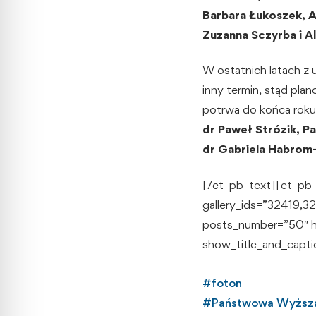
Barbara Łukoszek, A
Zuzanna Sczyrba i A
W ostatnich latach z 
inny termin, stąd pla
potrwa do końca roku
dr Paweł Strózik, P
dr Gabriela Habrom
[/et_pb_text][et_pb_
gallery_ids=”32419
posts_number=”50″ h
show_title_and_capti
#
foton
#
Państwowa Wyższ