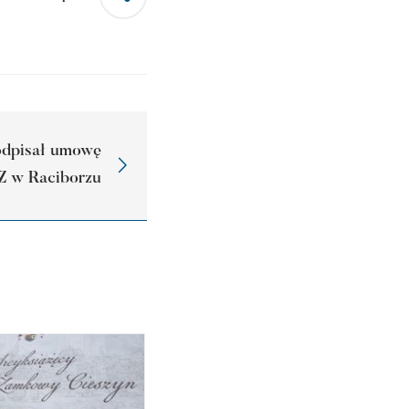
odpisał umowę
Z w Raciborzu