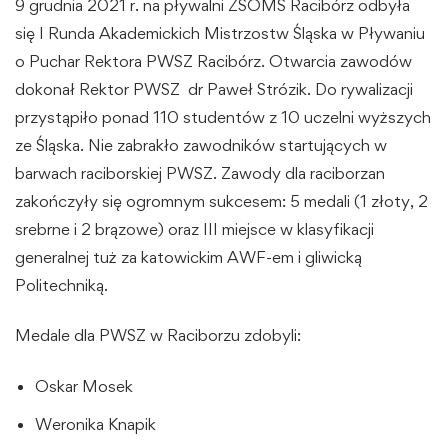
9 grudnia 2021 r. na pływalni ZSOMS Racibórz odbyła
się I Runda Akademickich Mistrzostw Śląska w Pływaniu
o Puchar Rektora PWSZ Racibórz. Otwarcia zawodów
dokonał Rektor PWSZ dr Paweł Strózik. Do rywalizacji
przystąpiło ponad 110 studentów z 10 uczelni wyższych
ze Śląska. Nie zabrakło zawodników startujących w
barwach raciborskiej PWSZ. Zawody dla raciborzan
zakończyły się ogromnym sukcesem: 5 medali (1 złoty, 2
srebrne i 2 brązowe) oraz III miejsce w klasyfikacji
generalnej tuż za katowickim AWF-em i gliwicką
Politechniką.
Medale dla PWSZ w Raciborzu zdobyli:
Oskar Mosek
Weronika Knapik