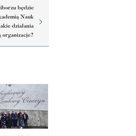
borzu będzie
kademią Nauk
akie działania
ą organizacje?