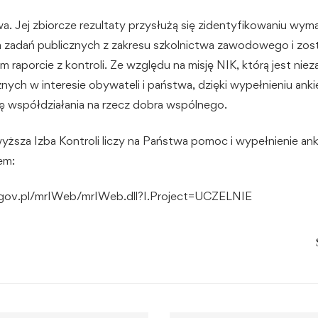
a. Jej zbiorcze rezultaty przysłużą się zidentyfikowaniu wy
a zadań publicznych z zakresu szkolnictwa zawodowego i zo
raporcie z kontroli. Ze względu na misję NIK, którą jest niez
znych w interesie obywateli i państwa, dzięki wypełnieniu an
sę współdziałania na rzecz dobra wspólnego.
ższa Izba Kontroli liczy na Państwa pomoc i wypełnienie anki
em:
k.gov.pl/mrIWeb/mrIWeb.dll?I.Project=UCZELNIE