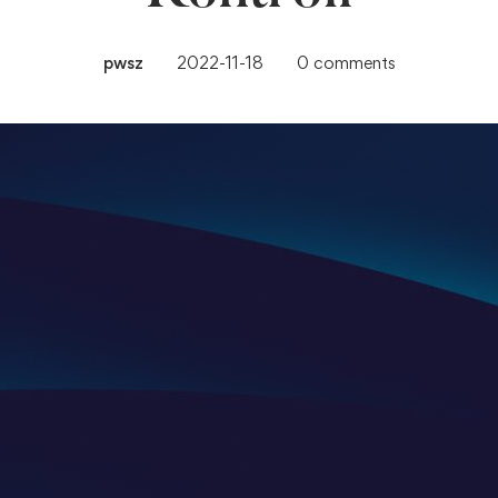
pwsz
2022-11-18
0 comments