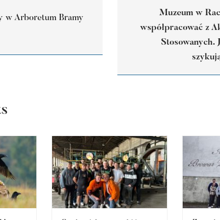
Muzeum w Raci
ny w Arboretum Bramy
współpracować z A
Stosowanych. J
szykuj
ts