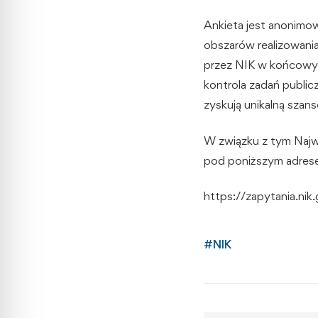
Ankieta jest anonimow
obszarów realizowani
przez NIK w końcowym 
kontrola zadań public
zyskują unikalną szan
W związku z tym Najwy
pod poniższym adres
https://zapytania.ni
#
NIK