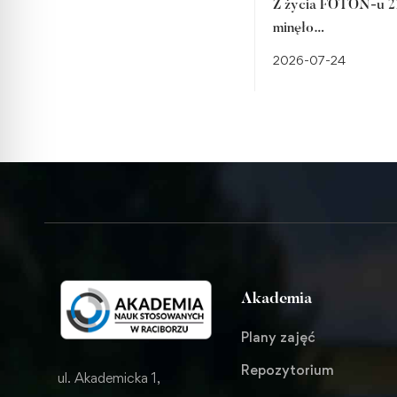
Z życia FOTON-u 21
minęło…
2026-07-24
Akademia
Plany zajęć
Repozytorium
ul. Akademicka 1,