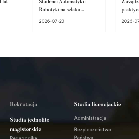
 lat
Studenci Automatyki i
Zarządz
Robotyki na szlaku
praktyc
śląskiego dziedzictwa
w Brow
2026-07-23
2026-0
przemysłowego
Cieszyn
Rekrutacja
Studia licencjackie
Administracja
Studia jednolite
Bezpieczeństwo
magisterskie
Państwa
Pedagogika