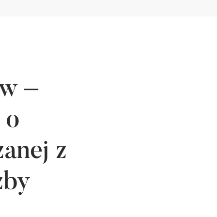
w –
 o
anej z
zby