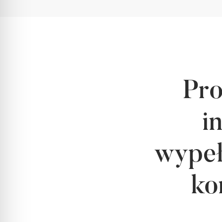
Pr
i
wypeł
ko