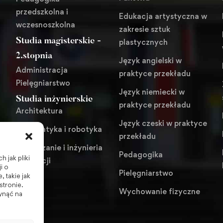
przedszkolna i
Edukacja artystyczna w
wczesnoszkolna
zakresie sztuk
Studia magisterskie -
plastycznych
i
2.stopnia
Język angielski w
Administracja
praktyce przekładu
Pielęgniarstwo
Język niemiecki w
Studia inżynierskie
praktyce przekładu
Architektura
Język czeski w praktyce
Automatyka i robotyka
przekładu
Zarządzanie i inżynieria
Pedagogika
 jak pliki
produkcji
i o
Pielęgniarstwo
 takie jak
stronie.
Wychowanie fizyczne
ynąć na