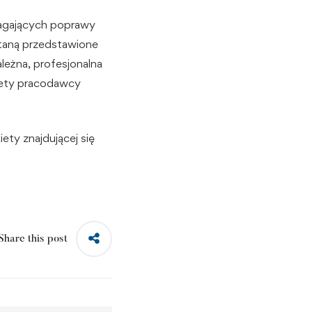
magających poprawy
staną przedstawione
ależna, profesjonalna
kiety pracodawcy
ety znajdującej się
Share this post