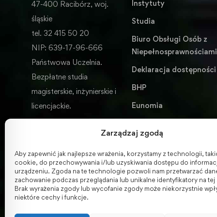
Instytuty
47-400 Racibórz, woj.
śląskie
Studia
tel. 32 415 50 20
Biuro Obsługi Osób z
NIP: 639-17-96-666
Niepełnosprawnościam
Państwowa Uczelnia.
Deklaracja dostępności
Bezpłatne studia
BHP
magisterskie, inżynierskie i
Eunomia
licencjackie.
Wydawnictwo
Zarządzaj zgodą
ENGLISH VERSION
Aby zapewnić jak najlepsze wrażenia, korzystamy z technologii, takich
cookie, do przechowywania i/lub uzyskiwania dostępu do informacj
urządzeniu. Zgoda na te technologie pozwoli nam przetwarzać dane,
zachowanie podczas przeglądania lub unikalne identyfikatory na tej 
Brak wyrażenia zgody lub wycofanie zgody może niekorzystnie wpł
niektóre cechy i funkcje.