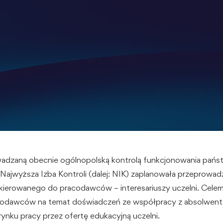
wadzaną obecnie ogólnopolską kontrolą funkcjonowania pa
ajwyższa Izba Kontroli (dalej: NIK) zaplanowała przeprowad
kierowanego do pracodawców – interesariuszy uczelni. Celem
acodawców na temat doświadczeń ze współpracy z absolwenta
rynku pracy przez ofertę edukacyjną uczelni.