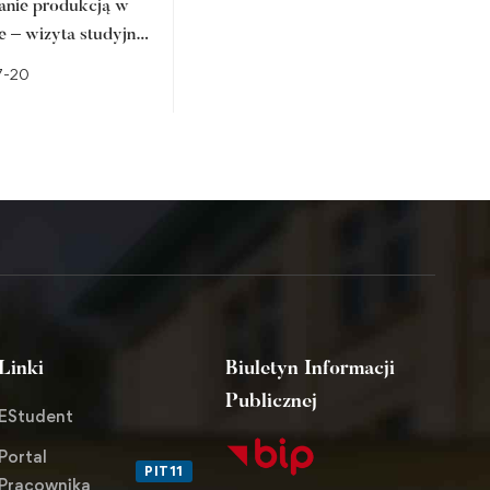
anie produkcją w
Studencka fotografia
e – wizyta studyjna
artystyczna w prestiżowych
arze Zamkowym w
przestrzeniach regionu.
7-20
2026-07-10
ie
Sukces członka
Studenckiego Koła
Naukowego Fotografii
Artystycznej FOTON
Linki
Biuletyn Informacji
Publicznej
EStudent
Portal
PIT11
Pracownika