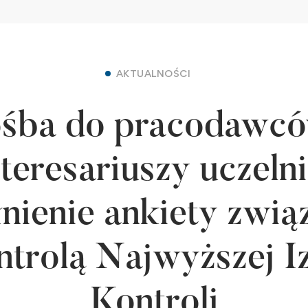
AKTUALNOŚCI
ośba do pracodawcó
nteresariuszy uczelni
nienie ankiety związ
ntrolą Najwyższej I
Kontroli