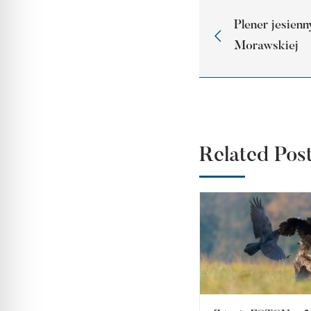
Plener jesien
Morawskiej
Related Pos