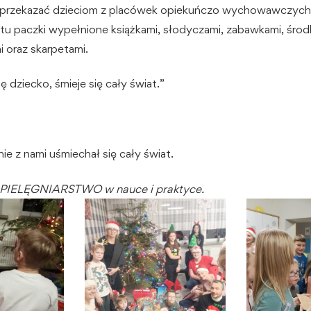
 przekazać dzieciom z placówek opiekuńczo wychowawczych 
u paczki wypełnione książkami, słodyczami, zabawkami, środ
i oraz skarpetami.
ię dziecko, śmieje się cały świat.”
e z nami uśmiechał się cały świat.
 PIELĘGNIARSTWO w nauce i praktyce.