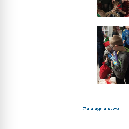
#
pielęgniarstwo