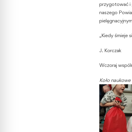
przygotować i
naszego Powiat
pielęgnacyjnym
„Kiedy śmieje s
J. Korczak
Wczoraj wspólni
Koło naukowe