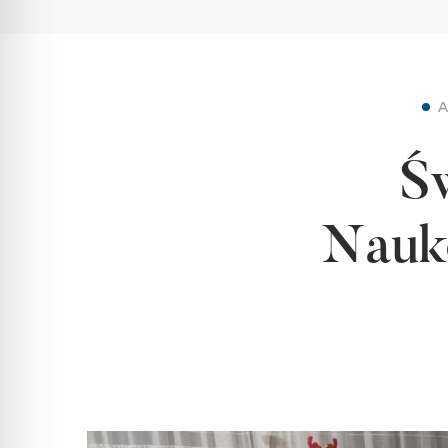
Ś
Nauk