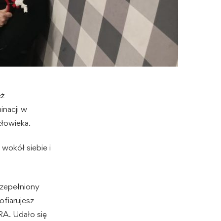
eż
inacji w
złowieka.
wokół siebie i
rzepełniony
ofiarujesz
A. Udało się