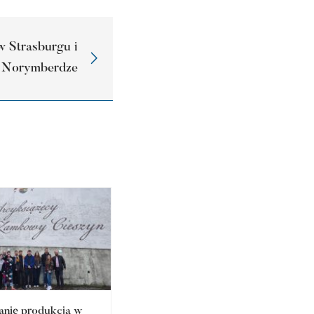
w Strasburgu i
Norymberdze
anie produkcją w
Studencka fotografia