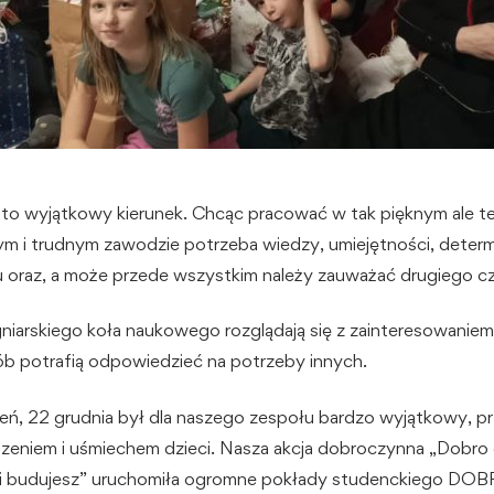
 to wyjątkowy kierunek. Chcąc pracować w tak pięknym ale t
m i trudnym zawodzie potrzeba wiedzy, umiejętności, determ
u oraz, a może przede wszystkim należy zauważać drugiego c
gniarskiego koła naukowego rozglądają się z zainteresowaniem 
b potrafią odpowiedzieć na potrzeby innych.
eń, 22 grudnia był dla naszego zespołu bardzo wyjątkowy, p
szeniem i uśmiechem dzieci. Nasza akcja dobroczynna „Dobro 
i budujesz” uruchomiła ogromne pokłady studenckiego DOBR