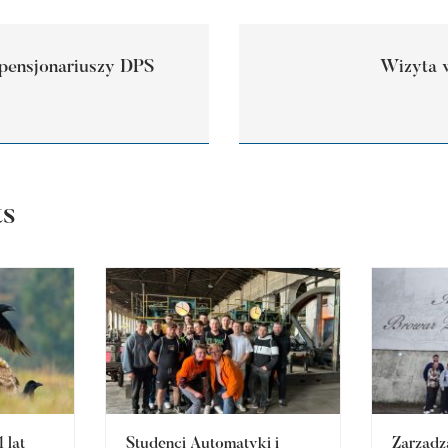
 pensjonariuszy DPS
Wizyta 
ts
 lat
Studenci Automatyki i
Zarządz