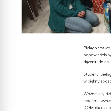
Pielęgniarstwo
odpowiedzialny
dążeniu do cel
Studenci pielę
w piękny sposó
Wczorajszy dzi
radością, wzru
DOM dla dziec