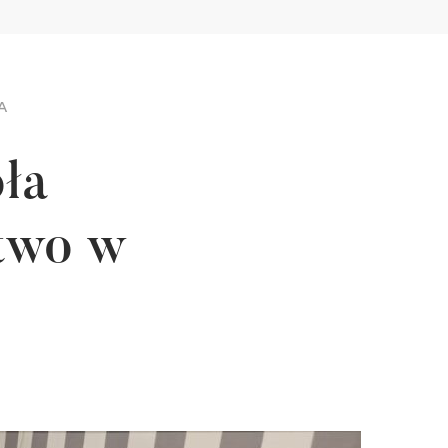
A
ła
two w