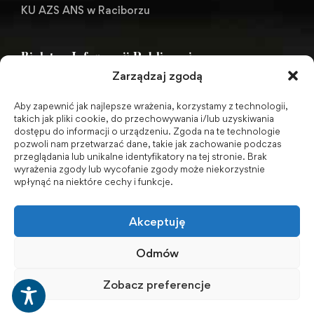
KU AZS ANS w Raciborzu
Biuletyn Informacji Publicznej
Zarządzaj zgodą
Aby zapewnić jak najlepsze wrażenia, korzystamy z technologii,
BIP - Biuletyn Informacji Publicznej PWSZ -
takich jak pliki cookie, do przechowywania i/lub uzyskiwania
dostępu do informacji o urządzeniu. Zgoda na te technologie
archiwum
pozwoli nam przetwarzać dane, takie jak zachowanie podczas
przeglądania lub unikalne identyfikatory na tej stronie. Brak
wyrażenia zgody lub wycofanie zgody może niekorzystnie
Social Media
wpłynąć na niektóre cechy i funkcje.
Akceptuję
Odmów
Zobacz preferencje
© 2001-2026 Akademia Nauk Stosowanych w Raciborzu