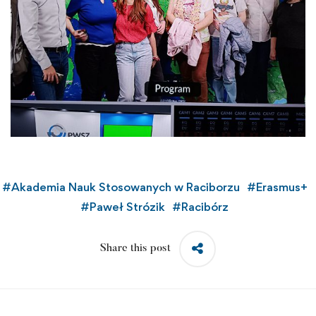
#
Akademia Nauk Stosowanych w Raciborzu
#
Erasmus+
#
Paweł Strózik
#
Racibórz
Share this post