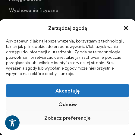
Wychowanie fizyczne
Zarządzaj zgodą
Linki
Aby zapewnić jak najlepsze wrażenia, korzystamy z technologii,
EStudent
takich jak pliki cookie, do przechowywania i/lub uzyskiwania
dostępu do informacji o urządzeniu. Zgoda na te technologie
Portal Pracownika
PIT11
pozwoli nam przetwarzać dane, takie jak zachowanie podczas
przeglądania lub unikalne identyfikatory na tej stronie. Brak
Poczta pracownicy
wyrażenia zgody lub wycofanie zgody może niekorzystnie
wpłynąć na niektóre cechy i funkcje.
Poczta pracownicy - wersja na telefon
Poczta studenci
Akceptuję
Zmiana hasła - studenci
Odmów
Dom Studenta
Zobacz preferencje
Biblioteka
KU AZS ANS w Raciborzu