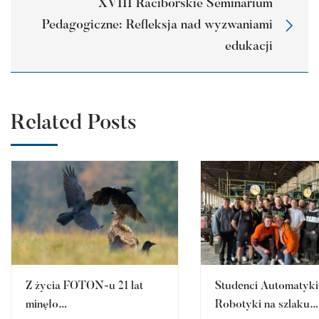
XVIII Raciborskie Seminarium
Pedagogiczne: Refleksja nad wyzwaniami
edukacji
Related Posts
Z życia FOTON-u 21 lat
Studenci Automatyki 
minęło…
Robotyki na szlaku