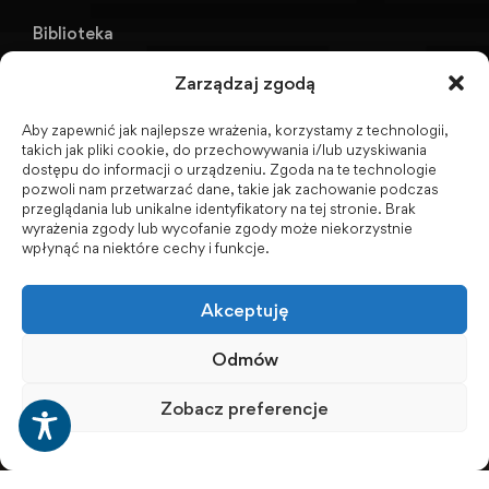
Biblioteka
KU AZS ANS w Raciborzu
Zarządzaj zgodą
Aby zapewnić jak najlepsze wrażenia, korzystamy z technologii,
Biuletyn Informacji Publicznej
takich jak pliki cookie, do przechowywania i/lub uzyskiwania
dostępu do informacji o urządzeniu. Zgoda na te technologie
pozwoli nam przetwarzać dane, takie jak zachowanie podczas
przeglądania lub unikalne identyfikatory na tej stronie. Brak
wyrażenia zgody lub wycofanie zgody może niekorzystnie
BIP - Biuletyn Informacji Publicznej PWSZ -
wpłynąć na niektóre cechy i funkcje.
archiwum
Akceptuję
Social Media
Odmów
Zobacz preferencje