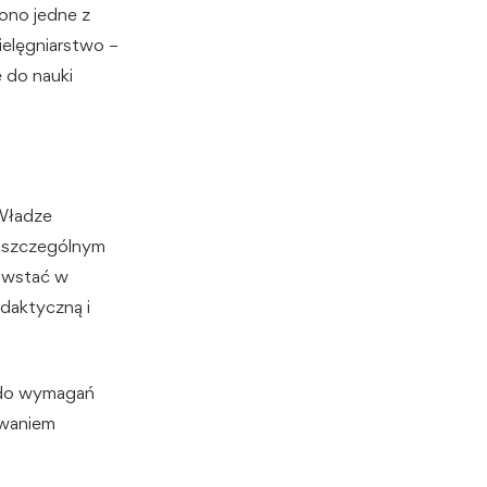
ono jedne z
ielęgniarstwo –
e do nauki
 Władze
e szczególnym
owstać w
ydaktyczną i
 do wymagań
owaniem