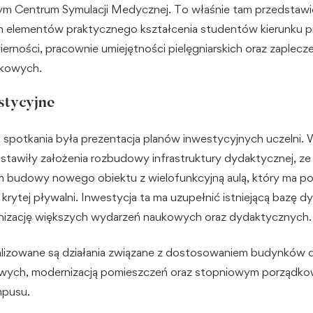
m Centrum Symulacji Medycznej. To właśnie tam przedstawi
h elementów praktycznego kształcenia studentów kierunku p
ierności, pracownie umiejętności pielęgniarskich oraz zaplecz
nkowych.
stycyjne
ą spotkania była prezentacja planów inwestycyjnych uczelni.
stawiły założenia rozbudowy infrastruktury dydaktycznej, z
m budowy nowego obiektu z wielofunkcyjną aulą, który ma p
krytej pływalni. Inwestycja ta ma uzupełnić istniejącą bazę d
anizację większych wydarzeń naukowych oraz dydaktycznych.
alizowane są działania związane z dostosowaniem budynków
wych, modernizacją pomieszczeń oraz stopniowym porządk
mpusu.