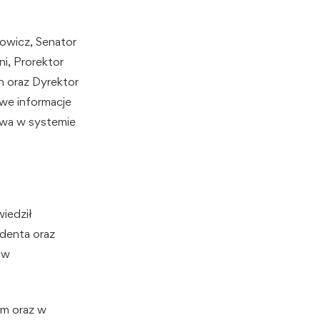
owicz, Senator
ni, Prorektor
n oraz Dyrektor
we informacje
rywa w systemie
wiedził
udenta oraz
ów
ym oraz w