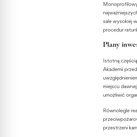
Monoprofilowy
najważniejszyc
sale wysokiej w
procedur ratu
Plany inwe
Istotną części
Akademii przed
uwzględnienie
miejscu dawnej 
umożliwić org
Równolegle re
przeciwpożaro
przestrzeni ka