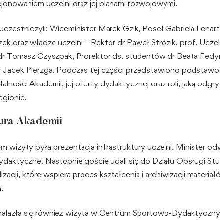
cjonowaniem uczelni oraz jej planami rozwojowymi.
zestniczyli: Wiceminister Marek Gzik, Poseł Gabriela Lenart
ek oraz władze uczelni – Rektor dr Paweł Strózik, prof. Uczel
i dr Tomasz Czyszpak, Prorektor ds. studentów dr Beata Fedy
y Jacek Pierzga. Podczas tej części przedstawiono podstawo
alności Akademii, jej oferty dydaktycznej oraz roli, jaką odg
egionie.
tura Akademii
 wizyty była prezentacja infrastruktury uczelni. Minister od
ydaktyczne. Następnie goście udali się do Działu Obsługi St
izacji, które wspiera proces kształcenia i archiwizacji materiał
.
nalazła się również wizyta w Centrum Sportowo-Dydaktyczn