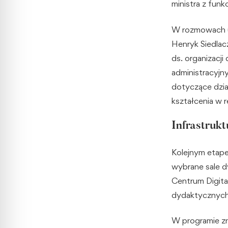
ministra z funk
W rozmowach uc
Henryk Siedlacz
ds. organizacj
administracyjn
dotyczące dział
kształcenia w r
Infrastruk
Kolejnym etapem
wybrane sale d
Centrum Digital
dydaktycznych
W programie z