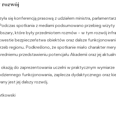
 rozwój
yła się konferencją prasową z udziałem ministra, parlamentar
 Podczas spotkania z mediami podsumowano przebieg wizyty
obszary, które były przedmiotem rozmów – w tym rozwój infra
kwestie bezpieczeństwa obiektów oraz dalsze funkcjonowani
rzeb regionu. Podkreślono, że spotkanie miało charakter mery
redniemu przedstawieniu potencjału Akademii oraz jej aktua
 okazją do zaprezentowania uczelni w praktycznym wymiarze
codziennego funkcjonowania, zaplecza dydaktycznego oraz ki
ny jest jej dalszy rozwój.
atkowski