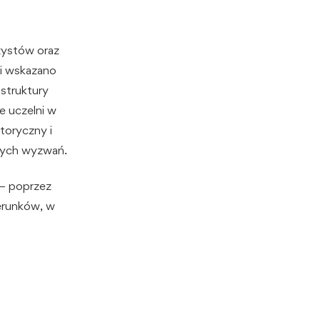
zystów oraz
 i wskazano
struktury
e uczelni w
toryczny i
lnych wyzwań.
 – poprzez
erunków, w