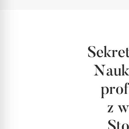
Sekret
Nauk
prof
z w
St