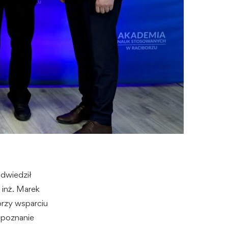
dwiedził
 inż. Marek
przy wsparciu
zapoznanie