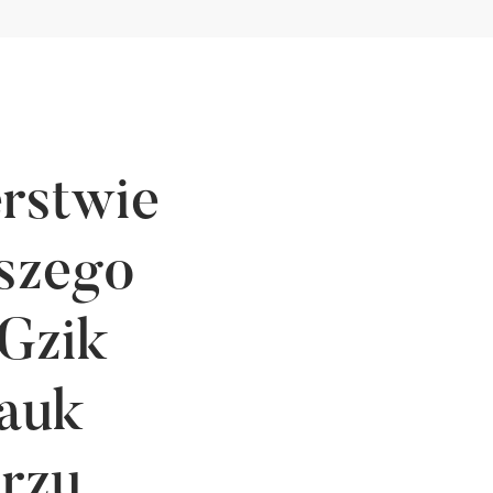
erstwie
szego
 Gzik
Nauk
rzu