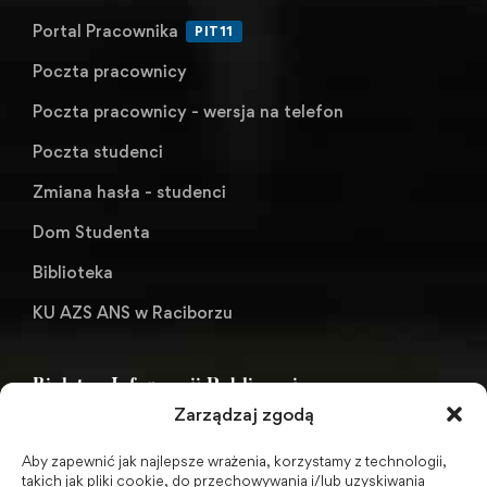
Portal Pracownika
PIT11
Poczta pracownicy
Poczta pracownicy - wersja na telefon
Poczta studenci
Zmiana hasła - studenci
Dom Studenta
Biblioteka
KU AZS ANS w Raciborzu
Biuletyn Informacji Publicznej
Zarządzaj zgodą
Aby zapewnić jak najlepsze wrażenia, korzystamy z technologii,
BIP - Biuletyn Informacji Publicznej PWSZ -
takich jak pliki cookie, do przechowywania i/lub uzyskiwania