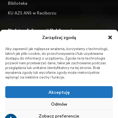
Biblioteka
KU AZS ANS w Raciborzu
Biuletyn Informacji Publicznej
Zarządzaj zgodą
Aby zapewnić jak najlepsze wrażenia, korzystamy z technologii,
BIP - Biuletyn Informacji Publicznej PWSZ -
takich jak pliki cookie, do przechowywania i/lub uzyskiwania
dostępu do informacji o urządzeniu. Zgoda na te technologie
archiwum
pozwoli nam przetwarzać dane, takie jak zachowanie podczas
przeglądania lub unikalne identyfikatory na tej stronie. Brak
wyrażenia zgody lub wycofanie zgody może niekorzystnie
Social Media
wpłynąć na niektóre cechy i funkcje.
Akceptuję
Odmów
Zobacz preferencje