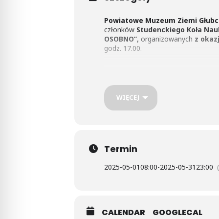
Powiatowe Muzeum Ziemi Głubc
członków
Studenckiego Koła Nau
OSOBNO”,
organizowanych
z okazj
godz. 17.00.
Zapraszamy!
WIĘCEJ
Termin
2025-05-01
08:00
-
2025-05-31
23:00
CALENDAR
GOOGLECAL