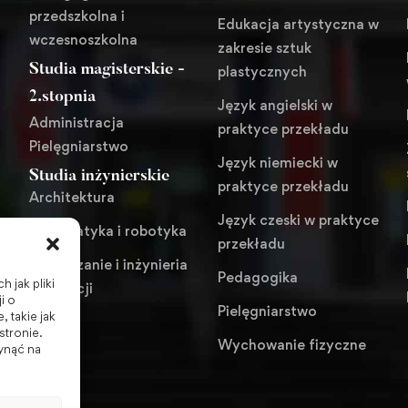
przedszkolna i
Edukacja artystyczna w
wczesnoszkolna
zakresie sztuk
Studia magisterskie -
plastycznych
i
2.stopnia
Język angielski w
Administracja
praktyce przekładu
Pielęgniarstwo
Język niemiecki w
Studia inżynierskie
praktyce przekładu
Architektura
Język czeski w praktyce
Automatyka i robotyka
przekładu
Zarządzanie i inżynieria
Pedagogika
 jak pliki
produkcji
i o
Pielęgniarstwo
 takie jak
stronie.
Wychowanie fizyczne
ynąć na