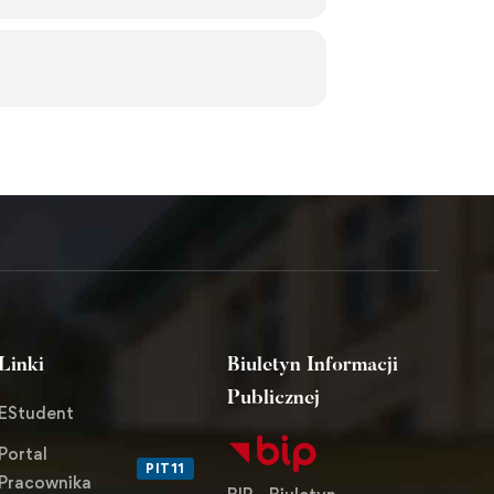
Linki
Biuletyn Informacji
Publicznej
EStudent
Portal
PIT11
Pracownika