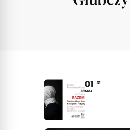
Głubczyc
01
31
MAJ