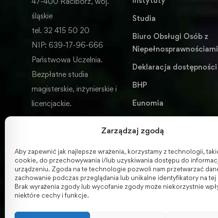
Instytuty
47-400 Racibórz, woj.
śląskie
Studia
tel. 32 415 50 20
Biuro Obsługi Osób z
NIP: 639-17-96-666
Niepełnosprawnościam
Państwowa Uczelnia.
Deklaracja dostępności
Bezpłatne studia
BHP
magisterskie, inżynierskie i
Eunomia
licencjackie.
Wydawnictwo
Zarządzaj zgodą
ENGLISH VERSION
Aby zapewnić jak najlepsze wrażenia, korzystamy z technologii, takich
cookie, do przechowywania i/lub uzyskiwania dostępu do informacj
urządzeniu. Zgoda na te technologie pozwoli nam przetwarzać dane,
zachowanie podczas przeglądania lub unikalne identyfikatory na tej 
Brak wyrażenia zgody lub wycofanie zgody może niekorzystnie wpł
niektóre cechy i funkcje.