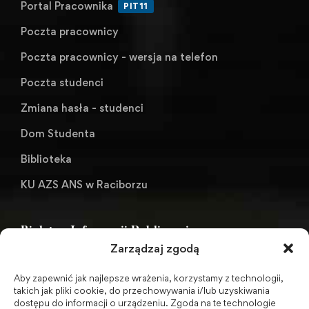
Portal Pracownika
PIT11
Poczta pracownicy
Poczta pracownicy - wersja na telefon
Poczta studenci
Zmiana hasła - studenci
Dom Studenta
Biblioteka
KU AZS ANS w Raciborzu
Biuletyn Informacji Publicznej
Zarządzaj zgodą
Aby zapewnić jak najlepsze wrażenia, korzystamy z technologii,
BIP - Biuletyn Informacji Publicznej PWSZ -
takich jak pliki cookie, do przechowywania i/lub uzyskiwania
dostępu do informacji o urządzeniu. Zgoda na te technologie
archiwum