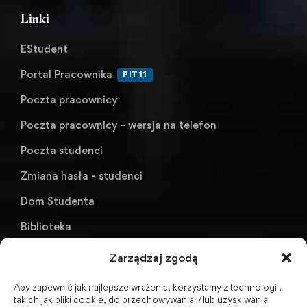
Linki
EStudent
Portal Pracownika
PIT11
Poczta pracownicy
Poczta pracownicy - wersja na telefon
Poczta studenci
Zmiana hasła - studenci
Dom Studenta
Biblioteka
KU AZS ANS w Raciborzu
Zarządzaj zgodą
Aby zapewnić jak najlepsze wrażenia, korzystamy z technologii,
Biuletyn Informacji Publicznej
takich jak pliki cookie, do przechowywania i/lub uzyskiwania