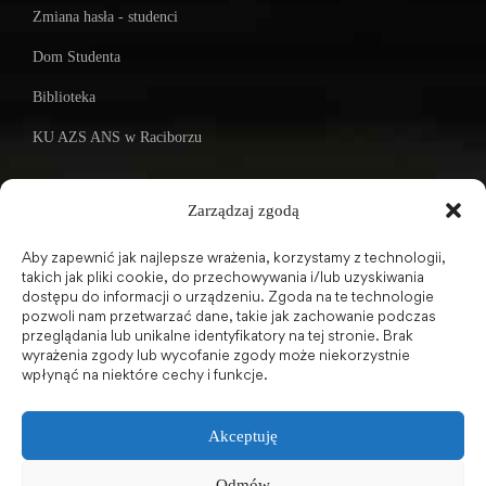
Zmiana hasła - studenci
Dom Studenta
Biblioteka
KU AZS ANS w Raciborzu
Zarządzaj zgodą
Biuletyn Informacji Publicznej
Aby zapewnić jak najlepsze wrażenia, korzystamy z technologii,
takich jak pliki cookie, do przechowywania i/lub uzyskiwania
dostępu do informacji o urządzeniu. Zgoda na te technologie
BIP - Biuletyn Informacji Publicznej PWSZ - archiwum
pozwoli nam przetwarzać dane, takie jak zachowanie podczas
przeglądania lub unikalne identyfikatory na tej stronie. Brak
wyrażenia zgody lub wycofanie zgody może niekorzystnie
Social Media
wpłynąć na niektóre cechy i funkcje.
Akceptuję
Odmów