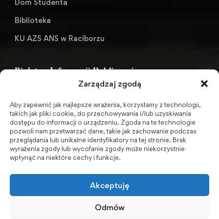
Dom Studenta
Biblioteka
KU AZS ANS w Raciborzu
Biuletyn Informacji Publicznej
Zarządzaj zgodą
Aby zapewnić jak najlepsze wrażenia, korzystamy z technologii,
BIP - Biuletyn Informacji Publicznej PWSZ -
takich jak pliki cookie, do przechowywania i/lub uzyskiwania
dostępu do informacji o urządzeniu. Zgoda na te technologie
archiwum
pozwoli nam przetwarzać dane, takie jak zachowanie podczas
przeglądania lub unikalne identyfikatory na tej stronie. Brak
wyrażenia zgody lub wycofanie zgody może niekorzystnie
Social Media
wpłynąć na niektóre cechy i funkcje.
Akceptuję
Odmów