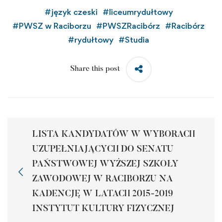
#
język czeski
#
liceumrydułtowy
#
PWSZ w Raciborzu
#
PWSZRacibórz
#
Racibórz
#
rydułtowy
#
Studia
Share this post
LISTA KANDYDATÓW W WYBORACH
UZUPEŁNIAJĄCYCH DO SENATU
PAŃSTWOWEJ WYŻSZEJ SZKOŁY
ZAWODOWEJ W RACIBORZU NA
KADENCJĘ W LATACH 2015-2019
INSTYTUT KULTURY FIZYCZNEJ