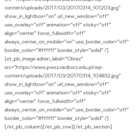
content/uploads/2017/03/20170314_101203.jpg”
show_in_lightbox=”on” url_new_window=”off”
use_overlay=”off” animation=”off” sticky=”off”
align=”center” force_fullwidth=”off”
always_center_on_mobile=”on” use_border_color=”off”
border_color=”#ffffff” border_style=”solid” /]
[et_pb_image admin_label=”Obraz”
src=”https://www.pwsz.raciborz.edu.pl/wp-
content/uploads/2017/03/20170314_104832.jpg”
show_in_lightbox=”on” url_new_window=”off”
use_overlay=”off” animation=”off” sticky=”off”
align=”center” force_fullwidth=”off”
always_center_on_mobile=”on” use_border_color=”off”
border_color=”#ffffff” border_style=”solid” /]
[/et_pb_column][/et_pb_row][/et_pb_section]