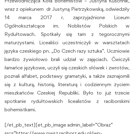
Przewodnicząca Koła Bohemistów – Justyna Kuschnik,
wraz z opiekunem dr Justyną Pietrzykowską, odwiedziły
14 marca 2017 r. zaprzyjaźnione Liceum
Ogólnokształcące im. Noblistów Polskich w
Rydułtowach. Spotkały się tam z tegorocznymi
maturzystami. Licealiści uczestniczyli w warsztatach
języka czeskiego pn. „Do Czech razy sztuka”. Uczniowie
bardzo żywiołowo brali udział w zajęciach. Ćwiczyli
łamańce językowe, uczyli się czeskich słówek i zwrotów,
poznali alfabet, podstawy gramatyki, a także zaznajomili
się z kulturą, historią, literaturą i codziennym życiem
mieszkańców Czeskiej Republiki. Było to już trzecie
spotkanie rydułtowskich licealistów z raciborskimi
bohemistkami.
[/et_pb_text][et_pb_image admin_label=”Obraz”
src=”https://www.pwsz.raciborz.edu.pl/wp-