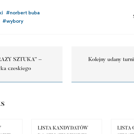
ki
#
norbert buba
#
wybory
RAZY SZTUKA” –
Kolejny udany turni
yka czeskiego
ts
W
LISTA KANDYDATÓW
LISTA