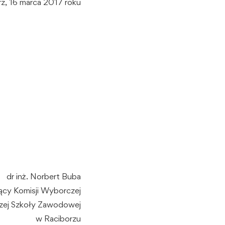
z, 16 marca 2017 roku
dr inż. Norbert Buba
cy Komisji Wyborczej
ej Szkoły Zawodowej
w Raciborzu