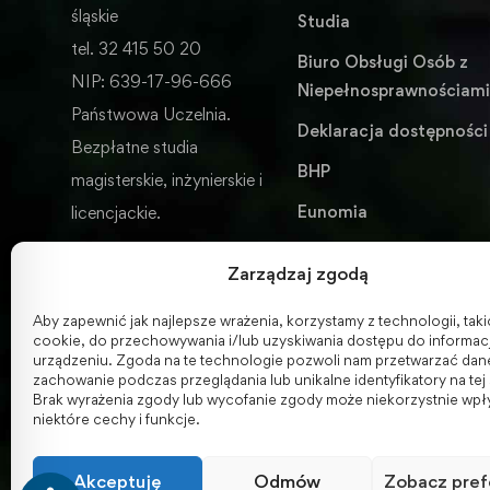
śląskie
Studia
tel. 32 415 50 20
Biuro Obsługi Osób z
NIP: 639-17-96-666
Niepełnosprawnościam
Państwowa Uczelnia.
Deklaracja dostępności
Bezpłatne studia
BHP
magisterskie, inżynierskie i
Eunomia
licencjackie.
Wydawnictwo
Zarządzaj zgodą
ENGLISH VERSION
Aby zapewnić jak najlepsze wrażenia, korzystamy z technologii, takich
cookie, do przechowywania i/lub uzyskiwania dostępu do informacj
urządzeniu. Zgoda na te technologie pozwoli nam przetwarzać dane,
zachowanie podczas przeglądania lub unikalne identyfikatory na tej 
Brak wyrażenia zgody lub wycofanie zgody może niekorzystnie wpł
niektóre cechy i funkcje.
Akceptuję
Odmów
Zobacz pref