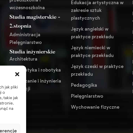
Edukacja artystyczna w
wczesnoszkolna
zakresie sztuk
Studia magisterskie -
plastycznych
i
2.stopnia
Język angielski w
Administracja
praktyce przekładu
Pielęgniarstwo
Język niemiecki w
Studia inżynierskie
praktyce przekładu
Architektura
Język czeski w praktyce
Automatyka i robotyka
przekładu
Zarządzanie i inżynieria
Pedagogika
 jak pliki
produkcji
i o
Pielęgniarstwo
 takie jak
stronie.
Wychowanie fizyczne
ynąć na
erencje