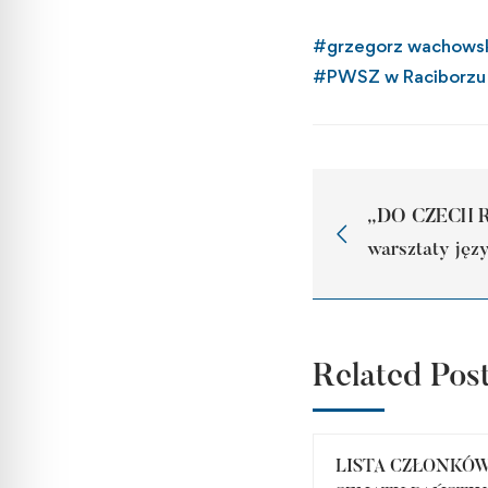
#
grzegorz wachows
#
PWSZ w Raciborzu
„DO CZECH 
warsztaty jęz
Related Pos
LISTA CZŁONKÓ