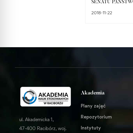
SENATU PAŃSTW
WYŻSZEJ SZKOŁY
2018-11-22
ZAWODOWEJ W
RACIBORZU
WYŁONIONYCH 
WYBORACH
UZUPEŁNIAJĄCY
PRACOWNIKÓW
NIEBĘDĄCYCH
NAUCZYCIELAMI
AKADEMICKIMI
Akademia
Plany zajęć
Repozytorium
ul. Akademicka 1,
Instytuty
47-400 Racibórz, woj.