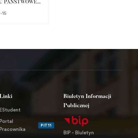
U PAŃSTWOWEJ
CZYNNOŚCI
EJ SZKOŁY
WYBORCZYCH 4 czerwca
-15
2018-06-11
DOWEJ W
2018
ORZU NA
CJĘ W LATACH
2019 WYBORY
ŁNIAJĄCE
Linki
Biuletyn Informacji
Publicznej
EStudent
Portal
PIT11
Pracownika
BIP - Biuletyn