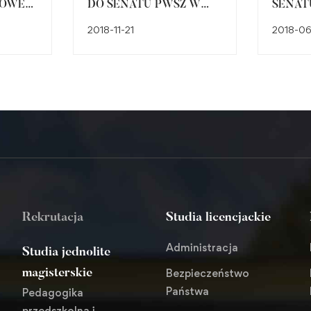
OWEJ
DO SENATU PWSZ W
SENAT
RACIBORZU
WYŻSZ
2018-11-21
2018-06
ZAWO
RACIB
W
KADEN
2018-
CH
UZUPE
Rekrutacja
Studia licencjackie
Administracja
Studia jednolite
Bezpieczeństwo
magisterskie
Państwa
Pedagogika
przedszkolna i