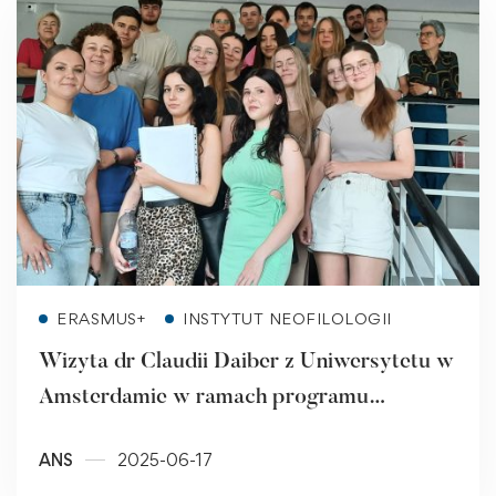
Read more
ERASMUS+
INSTYTUT NEOFILOLOGII
Wizyta dr Claudii Daiber z Uniwersytetu w
Amsterdamie w ramach programu
Erasmus+ w ANS w Raciborzu
ANS
2025-06-17