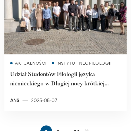
Read more
AKTUALNOŚCI
INSTYTUT NEOFILOLOGII
Udział Studentów Filologii języka
niemieckiego w Długiej nocy krótkiej
tekstów organizowanej przez Uniwersytet
ANS
2025-05-07
Śląski w Opawie