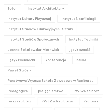
foton
Instytut Architektury
Instytut Kultury Fizycznej
Instytut Neofilologii
Instytut Studiów Edukacyjnych i Sztuki
Instytut Studiów Społecznych
Instytut Techniki
Joanna Sokołowska-Moskwiak
język czeski
Język Niemiecki
konferencja
nauka
Paweł Strózik
Państwowa Wyższa Szkoła Zawodowa w Raciborzu
Pedagogika
pielęgniarstwo
PWSZRacibórz
pwsz racibórz
PWSZ w Raciborzu
Racibórz