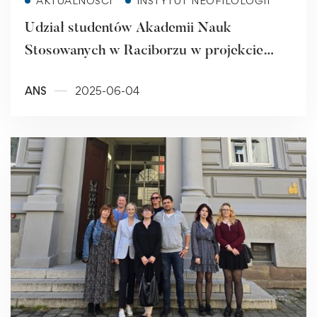
AKTUALNOŚCI
INSTYTUT NEOFILOLOGII
Udział studentów Akademii Nauk
Stosowanych w Raciborzu w projekcie
miejskim pt. „Z dziejów naszego miasta.
ANS
2025-06-04
Racibórz i Raciborszczyzna w roku 1945”