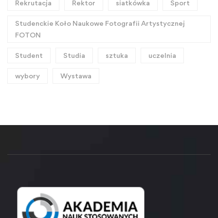
Rekrutacja
Rektor
siatkówka
Sport
Studenckie Koło Naukowe Fotografii Artystycznej
FOTON
Student
Studia
sztuka
uczelnia
wybory
Wystawa