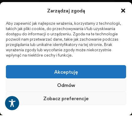
KU AZS ANS w Raciborzu
Zarządzaj zgodą
Aby zapewnić jak najlepsze wrażenia, korzystamy z technologii,
Biuletyn Informacji Publicznej
takich jak pliki cookie, do przechowywania i/lub uzyskiwania
dostępu do informacji o urządzeniu. Zgoda na te technologie
pozwoli nam przetwarzać dane, takie jak zachowanie podczas
przeglądania lub unikalne identyfikatory na tej stronie. Brak
wyrażenia zgody lub wycofanie zgody może niekorzystnie
BIP - Biuletyn Informacji Publicznej PWSZ -
wpłynąć na niektóre cechy i funkcje.
archiwum
Akceptuję
Social Media
Odmów
Zobacz preferencje
© 2001-2026 Akademia Nauk Stosowanych w Raciborzu