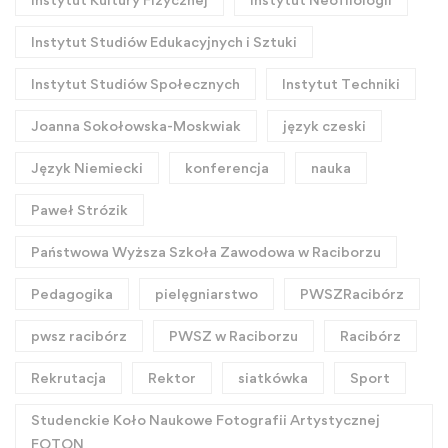
Instytut Studiów Edukacyjnych i Sztuki
Instytut Studiów Społecznych
Instytut Techniki
Joanna Sokołowska-Moskwiak
język czeski
Język Niemiecki
konferencja
nauka
Paweł Strózik
Państwowa Wyższa Szkoła Zawodowa w Raciborzu
Pedagogika
pielęgniarstwo
PWSZRacibórz
pwsz racibórz
PWSZ w Raciborzu
Racibórz
Rekrutacja
Rektor
siatkówka
Sport
Studenckie Koło Naukowe Fotografii Artystycznej
FOTON