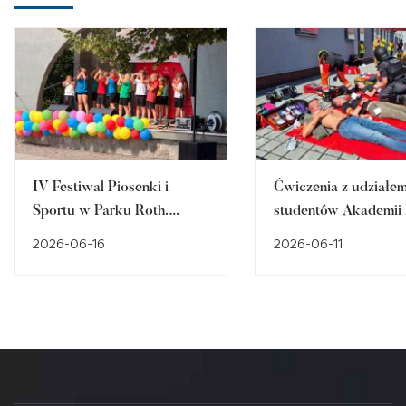
IV Festiwal Piosenki i
Ćwiczenia z udziałe
Sportu w Parku Roth.
studentów Akademii
Dzieci, muzyka, ruch i
Stosowanych:
2026-06-16
2026-06-11
akademickie atrakcje
Bezpieczeństwa pańs
Pielęgniarstwa i Ped