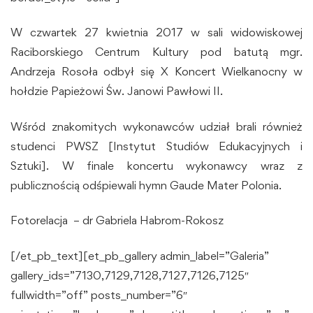
W czwartek 27 kwietnia 2017 w sali widowiskowej
Raciborskiego Centrum Kultury pod batutą mgr.
Andrzeja Rosoła odbył się X Koncert Wielkanocny w
hołdzie Papieżowi Św. Janowi Pawłowi II.
Wśród znakomitych wykonawców udział brali również
studenci PWSZ [Instytut Studiów Edukacyjnych i
Sztuki]. W finale koncertu wykonawcy wraz z
publicznością odśpiewali hymn Gaude Mater Polonia.
Fotorelacja – dr Gabriela Habrom-Rokosz
[/et_pb_text][et_pb_gallery admin_label=”Galeria”
gallery_ids=”7130,7129,7128,7127,7126,7125″
fullwidth=”off” posts_number=”6″