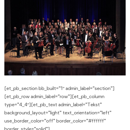
[et_pb_section bb_built=”1″ admin_label=”section”]
[et_pb_row admin_label=”row”][et_pb_column
type=”4_4″][et_pb_text admin_label=”Tekst”
background_layout=”light” text_orientation=”left”
use_border_color=”off” border_color=”#ffffff”
border_style=”solid”]