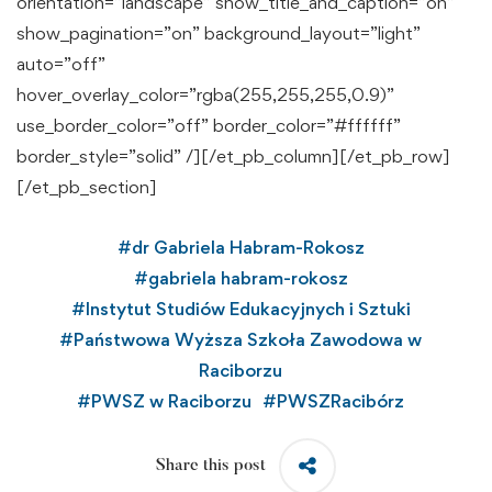
orientation=”landscape” show_title_and_caption=”on”
show_pagination=”on” background_layout=”light”
auto=”off”
hover_overlay_color=”rgba(255,255,255,0.9)”
use_border_color=”off” border_color=”#ffffff”
border_style=”solid” /][/et_pb_column][/et_pb_row]
[/et_pb_section]
#
dr Gabriela Habram-Rokosz
#
gabriela habram-rokosz
#
Instytut Studiów Edukacyjnych i Sztuki
#
Państwowa Wyższa Szkoła Zawodowa w
Raciborzu
#
PWSZ w Raciborzu
#
PWSZRacibórz
Share this post