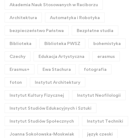
Akademia Nauk Stosowanych w Raciborzu
Architektura
Automatyka i Robotyka
bezpieczeństwo Państwa
Bezpłatne studia
Biblioteka
Biblioteka PWSZ
bohemistyka
Czechy
Edukacja Artystyczna
erasmus
Erasmus+
Ewa Stachura
fotografia
foton
Instytut Architektury
Instytut Kultury Fizycznej
Instytut Neofilologii
Instytut Studiów Edukacyjnych i Sztuki
Instytut Studiów Społecznych
Instytut Techniki
Joanna Sokołowska-Moskwiak
język czeski