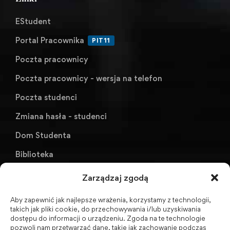
EStudent
Portal Pracownika
PIT11
Poczta pracownicy
Poczta pracownicy - wersja na telefon
Poczta studenci
Zmiana hasła - studenci
Dom Studenta
Biblioteka
KU AZS ANS w Raciborzu
Zarządzaj zgodą
Aby zapewnić jak najlepsze wrażenia, korzystamy z technologii,
Biuletyn Informacji Publicznej
takich jak pliki cookie, do przechowywania i/lub uzyskiwania
dostępu do informacji o urządzeniu. Zgoda na te technologie
pozwoli nam przetwarzać dane, takie jak zachowanie podczas