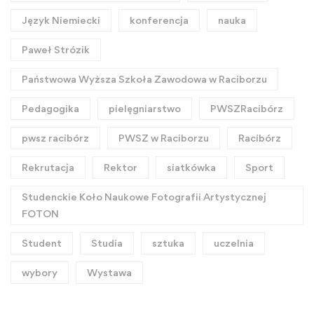
Język Niemiecki
konferencja
nauka
Paweł Strózik
Państwowa Wyższa Szkoła Zawodowa w Raciborzu
Pedagogika
pielęgniarstwo
PWSZRacibórz
pwsz racibórz
PWSZ w Raciborzu
Racibórz
Rekrutacja
Rektor
siatkówka
Sport
Studenckie Koło Naukowe Fotografii Artystycznej
FOTON
Student
Studia
sztuka
uczelnia
wybory
Wystawa