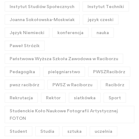
Instytut Studiów Społecznych
Instytut Techniki
Joanna Sokołowska-Moskwiak
język czeski
Język Niemiecki
konferencja
nauka
Paweł Strózik
Państwowa Wyższa Szkoła Zawodowa w Raciborzu
Pedagogika
pielęgniarstwo
PWSZRacibórz
pwsz racibórz
PWSZ w Raciborzu
Racibórz
Rekrutacja
Rektor
siatkówka
Sport
Studenckie Koło Naukowe Fotografii Artystycznej
FOTON
Student
Studia
sztuka
uczelnia