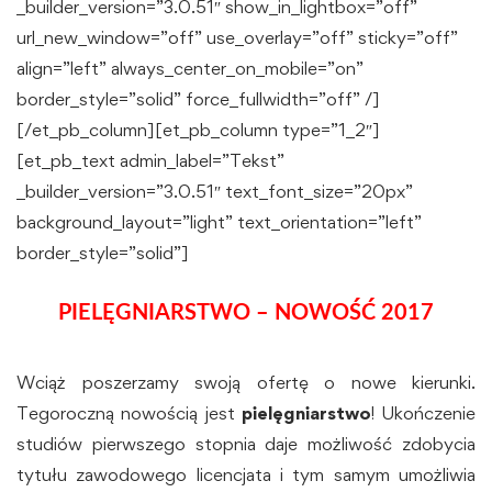
_builder_version=”3.0.51″ show_in_lightbox=”off”
url_new_window=”off” use_overlay=”off” sticky=”off”
align=”left” always_center_on_mobile=”on”
border_style=”solid” force_fullwidth=”off” /]
[/et_pb_column][et_pb_column type=”1_2″]
[et_pb_text admin_label=”Tekst”
_builder_version=”3.0.51″ text_font_size=”20px”
background_layout=”light” text_orientation=”left”
border_style=”solid”]
PIELĘGNIARSTWO – NOWOŚĆ 2017
Wciąż poszerzamy swoją ofertę o nowe kierunki.
Tegoroczną nowością jest
pielęgniarstwo
! Ukończenie
studiów pierwszego stopnia daje możliwość zdobycia
tytułu zawodowego licencjata i tym samym umożliwia