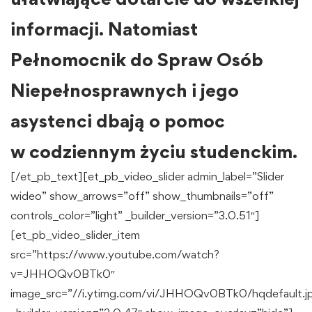
informacji. Natomiast
Pełnomocnik do Spraw Osób
Niepełnosprawnych i jego
asystenci dbają o pomoc
w codziennym życiu studenckim.
[/et_pb_text][et_pb_video_slider admin_label=”Slider
wideo” show_arrows=”off” show_thumbnails=”off”
controls_color=”light” _builder_version=”3.0.51″]
[et_pb_video_slider_item
src=”https://www.youtube.com/watch?
v=JHHOQv0BTk0″
image_src=”//i.ytimg.com/vi/JHHOQv0BTk0/hqdefault.j