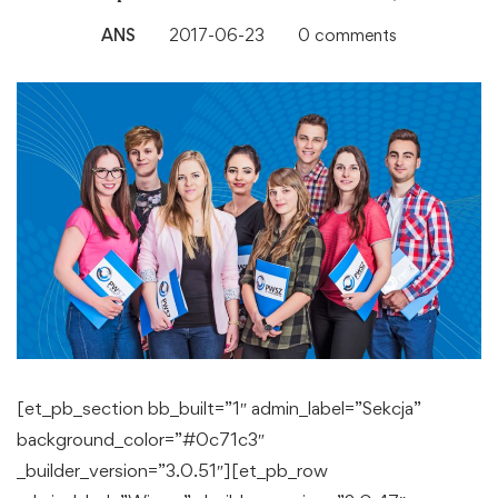
ANS
2017-06-23
0 comments
[et_pb_section bb_built=”1″ admin_label=”Sekcja”
background_color=”#0c71c3″
_builder_version=”3.0.51″][et_pb_row