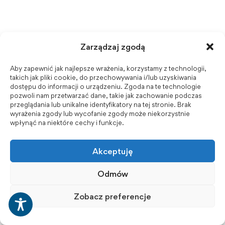
o przyjęciu na studia należy zgłosić
się z kompletem wymaganych
dokumentów do Punktu Rekrutacji
Zarządzaj zgodą
w terminie zgodnym
Aby zapewnić jak najlepsze wrażenia, korzystamy z technologii,
z harmonogramem podanym
takich jak pliki cookie, do przechowywania i/lub uzyskiwania
dostępu do informacji o urządzeniu. Zgoda na te technologie
na stronie PWSZ w Raciborzu.
pozwoli nam przetwarzać dane, takie jak zachowanie podczas
przeglądania lub unikalne identyfikatory na tej stronie. Brak
wyrażenia zgody lub wycofanie zgody może niekorzystnie
[/et_pb_text][/et_pb_column][/et_pb_row]
wpłynąć na niektóre cechy i funkcje.
[/et_pb_section][et_pb_section bb_built=”1″
admin_label=”section” _builder_version=”3.0.51″
Akceptuję
use_background_color_gradient=”on”
Odmów
background_color_gradient_start=”#e02b20″
background_color_gradient_end=”#9e2a12″]
Zobacz preferencje
[et_pb_row admin_label=”row”
_builder_version=”3.0.51″][et_pb_column type=”4_4″]