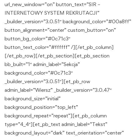
url_new_window=”on” button_text=”SIR –
INTERNETOWY SYSTEM REKRUTACJI”
_builder_version=”3.0.51″ background_color=”#00a8ff”
button_alignment=”center” custom_button=”on”
button_bg_color=”#0c71c3″
button_text_color=”#ffffff” /][/et_pb_column]
[/et_pb_row][/et_pb_section][et_pb_section
bb_built=”1″ admin_label=”Sekcja”
background_color=”#0c71c3″
_builder_version=”3.0.51″][et_pb_row
admin_label=”Wiersz” _builder_version=”3.0.47″
background_size=”initial”
background_position=”top_left”
background_repeat=”repeat”][et_pb_column
type=”4_4″][et_pb_text admin_label=”Tekst”
background_layout=”dark” text_orientation=”center”