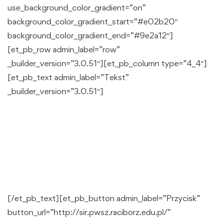
use_background_color_gradient=”on”
background_color_gradient_start=”#e02b20″
background_color_gradient_end=”#9e2a12″]
[et_pb_row admin_label=”row”
_builder_version=”3.0.51″][et_pb_column type=”4_4″]
[et_pb_text admin_label=”Tekst”
_builder_version=”3.0.51″]
NIE ZWLEKAJ!
ZAPISZ SIĘ NA
STUDIA!
[/et_pb_text][et_pb_button admin_label=”Przycisk”
button_url=”http://sir.pwsz.raciborz.edu.pl/”