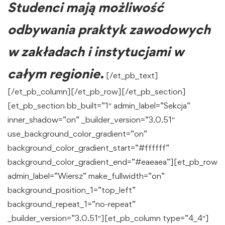
Studenci mają możliwość
odbywania praktyk zawodowych
w zakładach i instytucjami w
całym regionie.
[/et_pb_text]
[/et_pb_column][/et_pb_row][/et_pb_section]
[et_pb_section bb_built=”1″ admin_label=”Sekcja”
inner_shadow=”on” _builder_version=”3.0.51″
use_background_color_gradient=”on”
background_color_gradient_start=”#ffffff”
background_color_gradient_end=”#eaeaea”][et_pb_row
admin_label=”Wiersz” make_fullwidth=”on”
background_position_1=”top_left”
background_repeat_1=”no-repeat”
_builder_version=”3.0.51″][et_pb_column type=”4_4″]