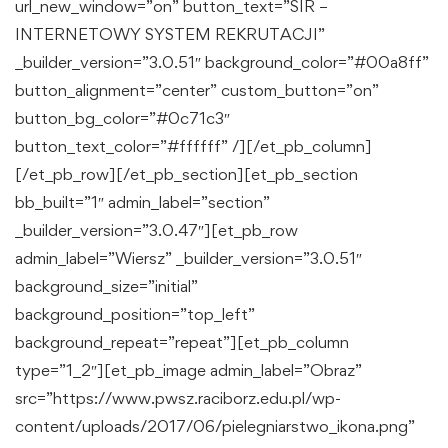
url_new_window=”on” button_text=”SIR –
INTERNETOWY SYSTEM REKRUTACJI”
_builder_version=”3.0.51″ background_color=”#00a8ff”
button_alignment=”center” custom_button=”on”
button_bg_color=”#0c71c3″
button_text_color=”#ffffff” /][/et_pb_column]
[/et_pb_row][/et_pb_section][et_pb_section
bb_built=”1″ admin_label=”section”
_builder_version=”3.0.47″][et_pb_row
admin_label=”Wiersz” _builder_version=”3.0.51″
background_size=”initial”
background_position=”top_left”
background_repeat=”repeat”][et_pb_column
type=”1_2″][et_pb_image admin_label=”Obraz”
src=”https://www.pwsz.raciborz.edu.pl/wp-
content/uploads/2017/06/pielegniarstwo_ikona.png”