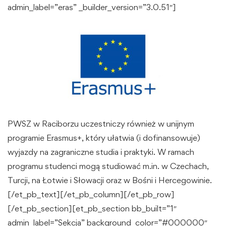
admin_label=”eras” _builder_version=”3.0.51″]
PWSZ w Raciborzu uczestniczy również w unijnym
programie Erasmus+, który ułatwia (i dofinansowuje)
wyjazdy na zagraniczne studia i praktyki. W ramach
programu studenci mogą studiować m.in. w Czechach,
Turcji, na Łotwie i Słowacji oraz w Bośni i Hercegowinie.
[/et_pb_text][/et_pb_column][/et_pb_row]
[/et_pb_section][et_pb_section bb_built=”1″
admin_label=”Sekcja” background_color=”#000000″