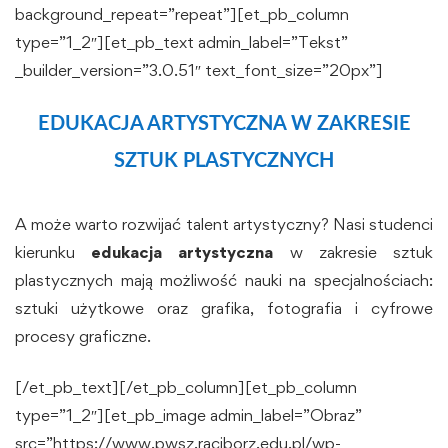
background_repeat=”repeat”][et_pb_column
type=”1_2″][et_pb_text admin_label=”Tekst”
_builder_version=”3.0.51″ text_font_size=”20px”]
EDUKACJA ARTYSTYCZNA W ZAKRESIE
SZTUK PLASTYCZNYCH
A może warto rozwijać talent artystyczny? Nasi studenci
kierunku
edukacja artystyczna
w zakresie sztuk
plastycznych mają możliwość nauki na specjalnościach:
sztuki użytkowe oraz grafika, fotografia i cyfrowe
procesy graficzne.
[/et_pb_text][/et_pb_column][et_pb_column
type=”1_2″][et_pb_image admin_label=”Obraz”
src=”https://www.pwsz.raciborz.edu.pl/wp-