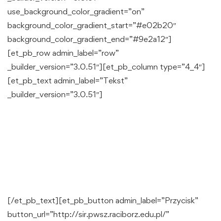
use_background_color_gradient=”on”
background_color_gradient_start=”#e02b20″
background_color_gradient_end=”#9e2a12″]
[et_pb_row admin_label=”row”
_builder_version=”3.0.51″][et_pb_column type=”4_4″]
[et_pb_text admin_label=”Tekst”
_builder_version=”3.0.51″]
NIE ZWLEKAJ!
ZAPISZ SIĘ NA
STUDIA!
[/et_pb_text][et_pb_button admin_label=”Przycisk”
button_url=”http://sir.pwsz.raciborz.edu.pl/”