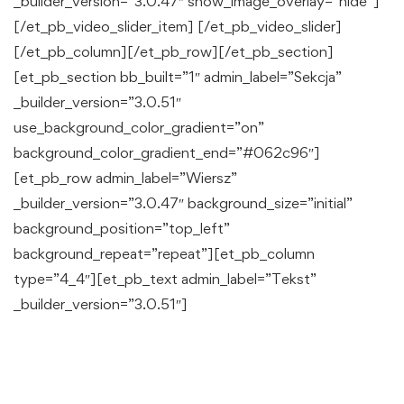
_builder_version=”3.0.47″ show_image_overlay=”hide”]
[/et_pb_video_slider_item] [/et_pb_video_slider]
[/et_pb_column][/et_pb_row][/et_pb_section]
[et_pb_section bb_built=”1″ admin_label=”Sekcja”
_builder_version=”3.0.51″
use_background_color_gradient=”on”
background_color_gradient_end=”#062c96″]
[et_pb_row admin_label=”Wiersz”
_builder_version=”3.0.47″ background_size=”initial”
background_position=”top_left”
background_repeat=”repeat”][et_pb_column
type=”4_4″][et_pb_text admin_label=”Tekst”
_builder_version=”3.0.51″]
Ukończenie dobrej uczelni
to inwestycja na całe życie, bo wybór