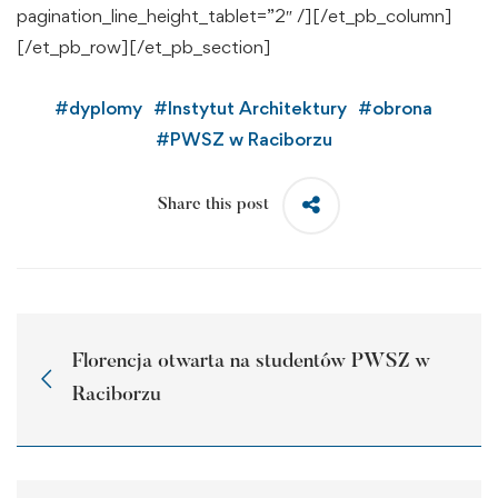
pagination_line_height_tablet=”2″ /][/et_pb_column]
[/et_pb_row][/et_pb_section]
#
dyplomy
#
Instytut Architektury
#
obrona
#
PWSZ w Raciborzu
Share this post
Florencja otwarta na studentów PWSZ w
Raciborzu