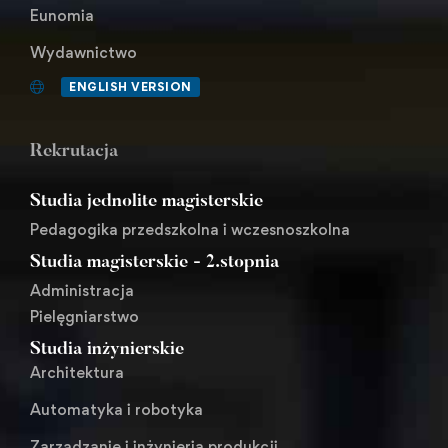
Eunomia
Wydawnictwo
ENGLISH VERSION
Rekrutacja
Studia jednolite magisterskie
Pedagogika przedszkolna i wczesnoszkolna
Studia magisterskie - 2.stopnia
Administracja
Pielęgniarstwo
Studia inżynierskie
Architektura
Automatyka i robotyka
Zarządzanie i inżynieria produkcji