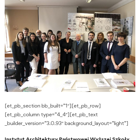
[et_pb_section bb_built=”1″][et_pb_row]
[et_pb_column type=”4_4″][et_pb_text
_builder_version=”3.0.93″ background_layout=”light”]
Instytut Architektury Państwowej Wyższej Szkoły