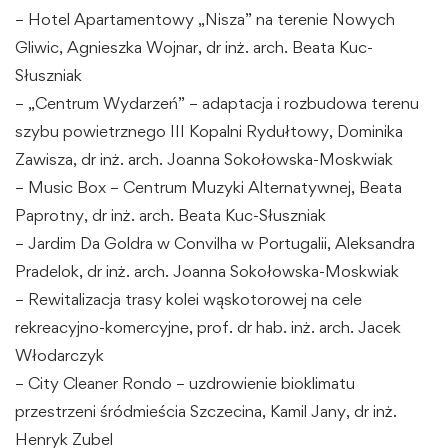
– Hotel Apartamentowy „Nisza” na terenie Nowych
Gliwic, Agnieszka Wojnar, dr inż. arch. Beata Kuc-
Słuszniak
– „Centrum Wydarzeń” – adaptacja i rozbudowa terenu
szybu powietrznego III Kopalni Rydułtowy, Dominika
Zawisza, dr inż. arch. Joanna Sokołowska-Moskwiak
– Music Box – Centrum Muzyki Alternatywnej, Beata
Paprotny, dr inż. arch. Beata Kuc-Słuszniak
– Jardim Da Goldra w Convilha w Portugalii, Aleksandra
Pradelok, dr inż. arch. Joanna Sokołowska-Moskwiak
– Rewitalizacja trasy kolei wąskotorowej na cele
rekreacyjno-komercyjne, prof. dr hab. inż. arch. Jacek
Włodarczyk
– City Cleaner Rondo – uzdrowienie bioklimatu
przestrzeni śródmieścia Szczecina, Kamil Jany, dr inż.
Henryk Zubel