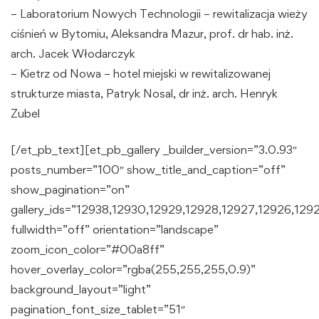
– Laboratorium Nowych Technologii – rewitalizacja wieży
ciśnień w Bytomiu, Aleksandra Mazur, prof. dr hab. inż.
arch. Jacek Włodarczyk
– Kietrz od Nowa – hotel miejski w rewitalizowanej
strukturze miasta, Patryk Nosal, dr inż. arch. Henryk
Zubel
[/et_pb_text][et_pb_gallery _builder_version=”3.0.93″
posts_number=”100″ show_title_and_caption=”off”
show_pagination=”on”
gallery_ids=”12938,12930,12929,12928,12927,12926,12
fullwidth=”off” orientation=”landscape”
zoom_icon_color=”#00a8ff”
hover_overlay_color=”rgba(255,255,255,0.9)”
background_layout=”light”
pagination_font_size_tablet=”51″