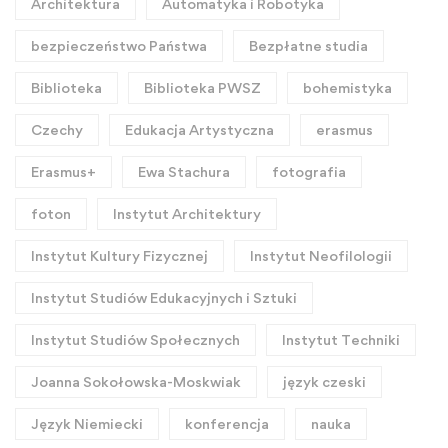
Architektura
Automatyka i Robotyka
bezpieczeństwo Państwa
Bezpłatne studia
Biblioteka
Biblioteka PWSZ
bohemistyka
Czechy
Edukacja Artystyczna
erasmus
Erasmus+
Ewa Stachura
fotografia
foton
Instytut Architektury
Instytut Kultury Fizycznej
Instytut Neofilologii
Instytut Studiów Edukacyjnych i Sztuki
Instytut Studiów Społecznych
Instytut Techniki
Joanna Sokołowska-Moskwiak
język czeski
Język Niemiecki
konferencja
nauka