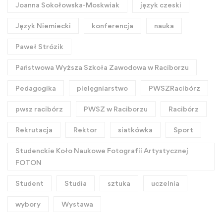
Joanna Sokołowska-Moskwiak
język czeski
Język Niemiecki
konferencja
nauka
Paweł Strózik
Państwowa Wyższa Szkoła Zawodowa w Raciborzu
Pedagogika
pielęgniarstwo
PWSZRacibórz
pwsz racibórz
PWSZ w Raciborzu
Racibórz
Rekrutacja
Rektor
siatkówka
Sport
Studenckie Koło Naukowe Fotografii Artystycznej
FOTON
Student
Studia
sztuka
uczelnia
wybory
Wystawa