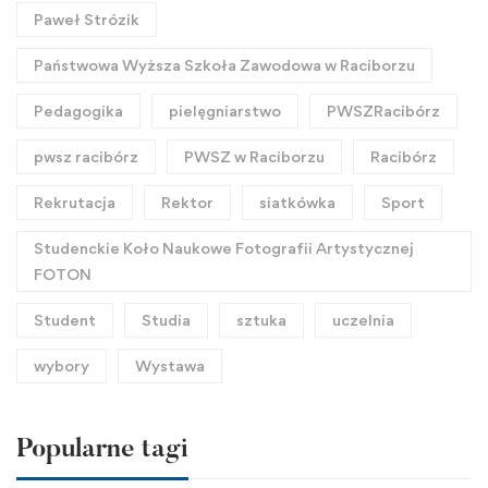
Paweł Strózik
Państwowa Wyższa Szkoła Zawodowa w Raciborzu
Pedagogika
pielęgniarstwo
PWSZRacibórz
pwsz racibórz
PWSZ w Raciborzu
Racibórz
Rekrutacja
Rektor
siatkówka
Sport
Studenckie Koło Naukowe Fotografii Artystycznej
FOTON
Student
Studia
sztuka
uczelnia
wybory
Wystawa
Popularne tagi