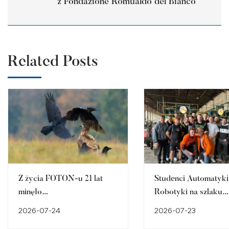
z Fondazione Romualdo del Bianco
Related Posts
Z życia FOTON-u 21 lat
Studenci Automatyki 
minęło…
Robotyki na szlaku
śląskiego dziedzictw
2026-07-24
2026-07-23
przemysłowego