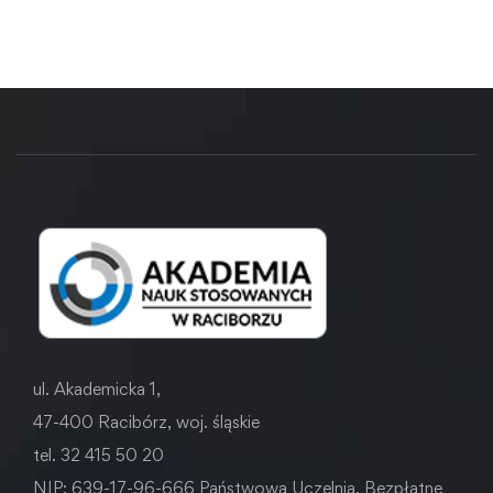
ul. Akademicka 1,
47-400 Racibórz, woj. śląskie
tel. 32 415 50 20
NIP: 639-17-96-666 Państwowa Uczelnia. Bezpłatne