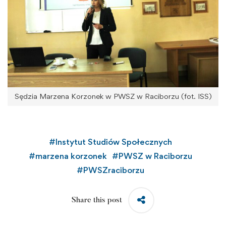
Sędzia Marzena Korzonek w PWSZ w Raciborzu (fot. ISS)
#
Instytut Studiów Społecznych
#
marzena korzonek
#
PWSZ w Raciborzu
#
PWSZraciborzu
Share this post