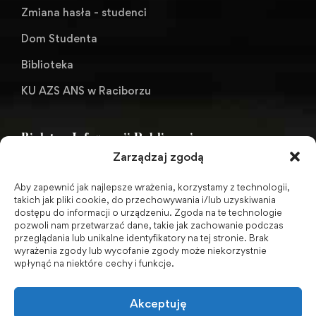
Zmiana hasła - studenci
Dom Studenta
Biblioteka
KU AZS ANS w Raciborzu
Biuletyn Informacji Publicznej
Zarządzaj zgodą
Aby zapewnić jak najlepsze wrażenia, korzystamy z technologii,
BIP - Biuletyn Informacji Publicznej PWSZ -
takich jak pliki cookie, do przechowywania i/lub uzyskiwania
dostępu do informacji o urządzeniu. Zgoda na te technologie
archiwum
pozwoli nam przetwarzać dane, takie jak zachowanie podczas
przeglądania lub unikalne identyfikatory na tej stronie. Brak
wyrażenia zgody lub wycofanie zgody może niekorzystnie
Social Media
wpłynąć na niektóre cechy i funkcje.
Akceptuję