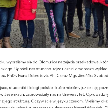
oku wybraliśmy się do Ołomuńca na zajęcia przekładowe, któr
ackiego. Ugościli nas studenci tejże uczelni oraz nasze wykła
doc. PhDr. Ivana Dobrotová, Ph.D. oraz Mgr. Jindřiška Svobod
sce, studentki filologii polskiej, które mieliśmy już okazję p
 w Jesenikach, zaprowadziły nas na Uniwersytet. Oprowadził
z jego strukturą. Oczywiście w języku czeskim. Mieliśmy ok
zeskich kolegów, prezentację dotyczącą historii Wydziału F