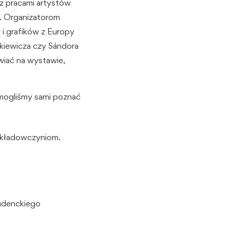
z pracami artystów
j. Organizatorom
 i grafików z Europy
tkiewicza czy Sándora
iwiać na wystawie,
 mogliśmy sami poznać
ykładowczyniom.
tudenckiego