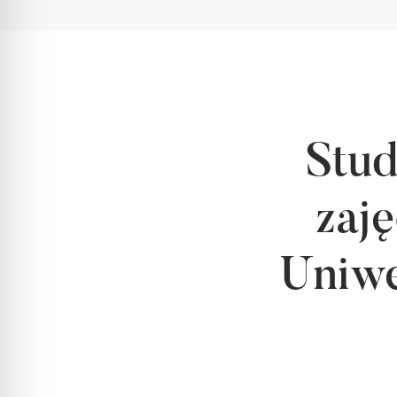
Stud
zaj
Uniwe