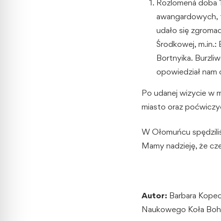
Rozlomená doba 1
awangardowych, t
udało się zgromad
Środkowej, m.in.:
Bortnyika. Burzli
opowiedział nam 
Po udanej wizycie w 
miasto oraz poćwiczyć
W Ołomuńcu spędzili
Mamy nadzieję, że cze
Autor:
Barbara Kopecz
Naukowego Koła Boh