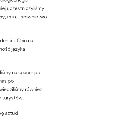
niej uczestniczyliśmy
y, m.in., słownictwo
denci z Chin na
mość języka
iśmy na spacer po
 nas po
wiedziliśmy również
e turystów.
ę sztuki