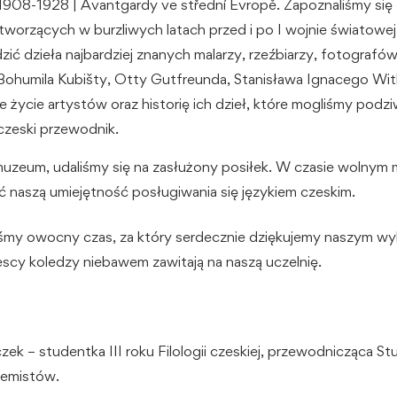
908-1928 | Avantgardy ve střední Evropě. Zapoznaliśmy się 
worzących w burzliwych latach przed i po I wojnie światowe
zić dzieła najbardziej znanych malarzy, rzeźbiarzy, fotografów
 Bohumila Kubišty, Otty Gutfreunda, Stanisława Ignacego Wi
we życie artystów oraz historię ich dzieł, które mogliśmy podz
czeski przewodnik.
muzeum, udaliśmy się na zasłużony posiłek. W czasie wolnym
 naszą umiejętność posługiwania się językiem czeskim.
śmy owocny czas, za który serdecznie dziękujemy naszym w
scy koledzy niebawem zawitają na naszą uczelnię.
ek – studentka III roku Filologii czeskiej, przewodnicząca S
emistów.