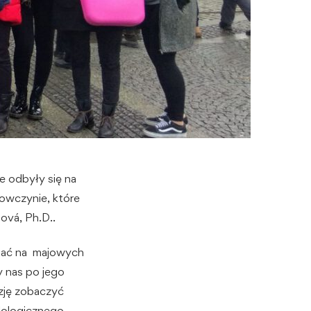
e odbyły się na
dowczynie, które
ová, Ph.D..
oznać na majowych
y nas po jego
azję zobaczyć
ilologicznego