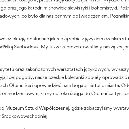
go oraz jego katedr, mianowicie slawistyki i bohemistyki. Póź
adowych, co było dla nas cennym doświadczeniem. Poznaliśm
wnież okazję posłuchać jak radzą sobie z językiem czeskim stu
Jindřišką Svobodovą. My także zaprezentowaliśmy naszą znajo
sytetu oraz zakończonych warsztatach językowych, wyruszyl
yjającej pogody, nasze czeskie koleżanki zdołały oprowadzić
cach Ołomuńca i opowiedzieć nam bogatą historię miasta. Od
bożonarodzeniowym, który co roku ściąga do Ołomuńca tysiąc
do Muzeum Sztuki Współczesnej, gdzie zobaczyliśmy wystaw
y Środkowowschodniej