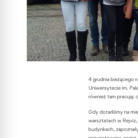
4 grudnia bieżącego r
Uniwersytecie im. Pal
również tam pracują: 
Gdy dotarliśmy na miej
warsztatach w Rejviz,
budynkach, zapoznały 
przygotowaną, przez c