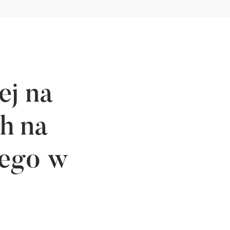
ej na
h na
iego w