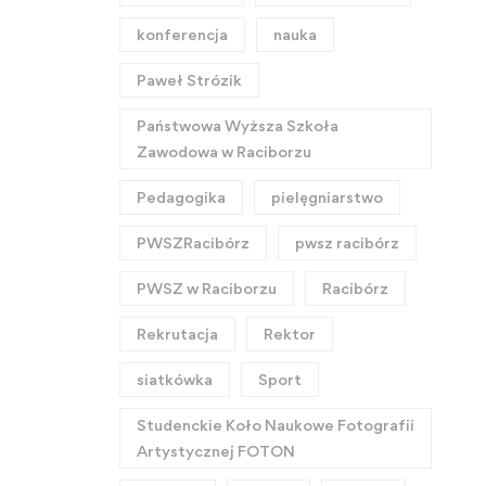
konferencja
nauka
Paweł Strózik
Państwowa Wyższa Szkoła
Zawodowa w Raciborzu
Pedagogika
pielęgniarstwo
PWSZRacibórz
pwsz racibórz
PWSZ w Raciborzu
Racibórz
Rekrutacja
Rektor
siatkówka
Sport
Studenckie Koło Naukowe Fotografii
Artystycznej FOTON