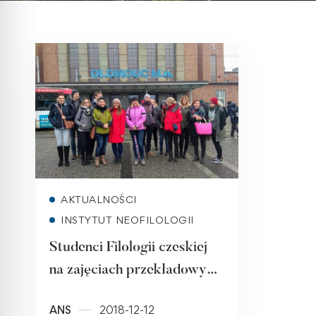
Read more
AKTUALNOŚCI
INSTYTUT NEOFILOLOGII
Studenci Filologii czeskiej
na zajęciach przekładowych
na Uniwersytecie im.
ANS
2018-12-12
Palackiego w Ołomuńcu