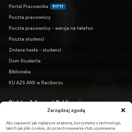
Portal Pracownika
PIT11
Poczta pracownicy
Poczta pracownicy - wersja na telefon
Poczta studenci
Zmiana hasła - studenci
Dom Studenta
Biblioteka
KU AZS ANS w Raciborzu
Biuletyn Informacji Publicznej
Zarządzaj zgodą
Aby zapewnić jak najlepsze wrażenia, korzystamy z technologii,
BIP - Biuletyn Informacji Publicznej PWSZ -
takich jak pliki cookie, do przechowywania i/lub uzyskiwania