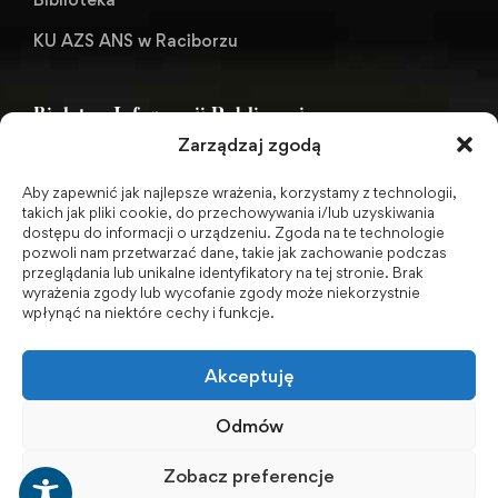
KU AZS ANS w Raciborzu
Biuletyn Informacji Publicznej
Zarządzaj zgodą
Aby zapewnić jak najlepsze wrażenia, korzystamy z technologii,
BIP - Biuletyn Informacji Publicznej PWSZ -
takich jak pliki cookie, do przechowywania i/lub uzyskiwania
dostępu do informacji o urządzeniu. Zgoda na te technologie
archiwum
pozwoli nam przetwarzać dane, takie jak zachowanie podczas
przeglądania lub unikalne identyfikatory na tej stronie. Brak
wyrażenia zgody lub wycofanie zgody może niekorzystnie
Social Media
wpłynąć na niektóre cechy i funkcje.
Akceptuję
Odmów
Zobacz preferencje
© 2001-2026 Akademia Nauk Stosowanych w Raciborzu