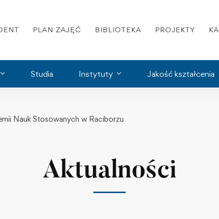
DENT
PLAN ZAJĘĆ
BIBLIOTEKA
PROJEKTY
K
Studia
Instytuty
Jakość kształcenia
ademii Nauk Stosowanych w Raciborzu
Aktualności