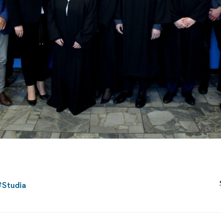
#
Studia