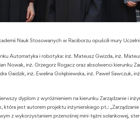
Akademii Nauk Stosowanych w Raciborzu opuścili mury Uczeln
unku Automatyka i robotyka: inż. Mateusz Gwizda, inż. Mateusz
ian Nowak, inż. Grzegorz Rogacz oraz absolwenci kierunku Zarz
ndra Gaidzik, inż. Ewelina Gołębiewska, inż. Paweł Sawczuk, in
erwszy dyplom z wyróżnieniem na kierunku Zarządzanie i inżyni
k, która jest autorem projektu inżynierskiego pt.: „Zarządzani
m z wykorzystaniem przenośnej mini-tężni solankowej, stero