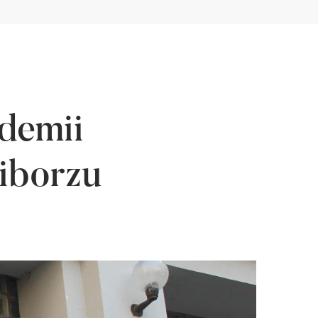
ademii
iborzu