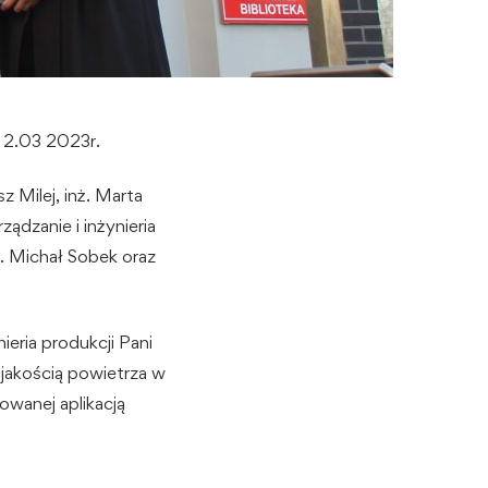
i 2.03 2023r.
 Milej, inż. Marta
ądzanie i inżynieria
ż. Michał Sobek oraz
eria produkcji Pani
e jakością powietrza w
wanej aplikacją