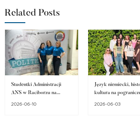
Related Posts
Studentki Administracji
Język niemiecki, histo
ANS w Raciborzu na
kultura na pogranicz
międzynarodowym
Śląska – międzynar
2026-06-10
2026-06-03
projekcie BIP Erasmus+ w
program BIP w ANS
Rumunii. Tydzień pełen
Raciborzu
wiedzy, inspiracji i
międzynarodowych