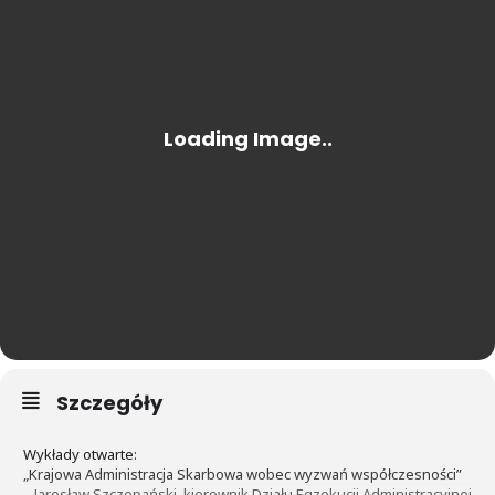
Szczegóły
Wykłady otwarte:
„Krajowa Administracja Skarbowa wobec wyzwań współczesności”
– Jarosław Szczepański, kierownik Działu Egzekucji Administracyjnej