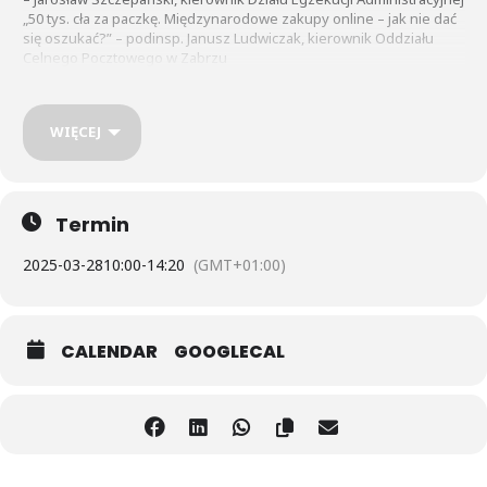
„50 tys. cła za paczkę. Międzynarodowe zakupy online – jak nie dać
się oszukać?” – podinsp. Janusz Ludwiczak, kierownik Oddziału
Celnego Pocztowego w Zabrzu
„Zasady i kontrola handlu gatunkami zagrożonymi wyginięciem” –
Jacek Kloś, koordynator ds. CITES
„Towary podrabiane i niebezpieczne. O czym się nie mówi a co
WIĘCEJ
warto wiedzieć” – Grzegorz Świerkta, koordynator ds. nadzoru
rynku
„Zasady i warunki naborów do Służby Cywilnej i Służby Celno-
Skarbowej w KAS” – Anna Kściuk, Wydział Personalny
IAS w Katowicach
Termin
2025-03-28
10:00
-
14:20
(GMT+01:00)
Pokazy:
Radiowóz Służby Celno-Skarbowej z mobilnym RTG
(w tym przybliżenie zadań z tym związanych)
CALENDAR
GOOGLECAL
Spotkanie z przewodnikiem psa służbowego SCS wraz z pokazem
jego umiejętności w wykrywaniu kontrabandy
Stoisko informacyjno-edukacyjne, a w nim:
towary podrabiane i niebezpieczne zatrzymane przez SCS
dzikie okazy fauny i flory zagrożone wyginięciem,