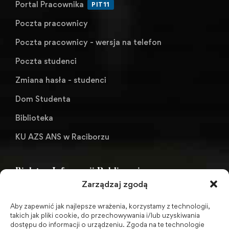
Portal Pracownika
PIT11
Poczta pracownicy
Poczta pracownicy - wersja na telefon
Poczta studenci
Zmiana hasła - studenci
Dom Studenta
Biblioteka
KU AZS ANS w Raciborzu
Biuletyn Informacji Publicznej
Zarządzaj zgodą
Aby zapewnić jak najlepsze wrażenia, korzystamy z technologii,
BIP - Biuletyn Informacji Publicznej PWSZ -
takich jak pliki cookie, do przechowywania i/lub uzyskiwania
dostępu do informacji o urządzeniu. Zgoda na te technologie
archiwum