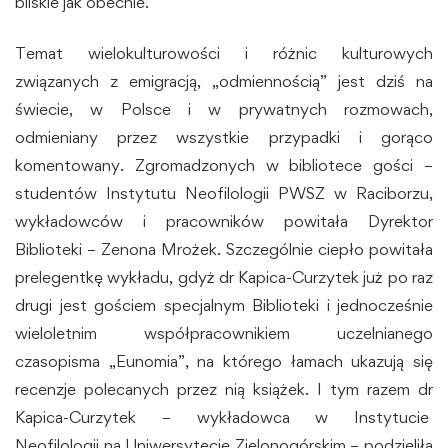
bliskie jak obecnie.
Temat wielokulturowości i różnic kulturowych
związanych z emigracją, „odmiennością” jest dziś na
świecie, w Polsce i w prywatnych rozmowach,
odmieniany przez wszystkie przypadki i gorąco
komentowany. Zgromadzonych w bibliotece gości –
studentów Instytutu Neofilologii PWSZ w Raciborzu,
wykładowców i pracowników powitała Dyrektor
Biblioteki – Zenona Mrożek. Szczególnie ciepło powitała
prelegentkę wykładu, gdyż dr Kapica-Curzytek już po raz
drugi jest gościem specjalnym Biblioteki i jednocześnie
wieloletnim współpracownikiem uczelnianego
czasopisma „Eunomia”, na którego łamach ukazują się
recenzje polecanych przez nią książek. I tym razem dr
Kapica-Curzytek – wykładowca w Instytucie
Neofilologii na Uniwersytecie Zielonogórskim – podzieliła