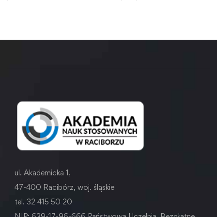
ul. Akademicka 1,
47-400 Racibórz, woj. śląskie
tel. 32 415 50 20
NIP: 639-17-96-666 Państwowa Uczelnia. Bezpłatne