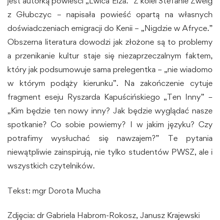
jest autorką powieści „Lwica Elza.” Z kolei Stefanie Zweig
z Głubczyc – napisała powieść opartą na własnych
doświadczeniach emigracji do Kenii – „Nigdzie w Afryce.”
Obszerna literatura dowodzi jak złożone są to problemy
a przenikanie kultur staje się niezaprzeczalnym faktem,
który jak podsumowuje sama prelegentka – „nie wiadomo
w którym podąży kierunku”. Na zakończenie cytuje
fragment eseju Ryszarda Kapuścińskiego „Ten Inny” –
„Kim będzie ten nowy inny? Jak będzie wyglądać nasze
spotkanie? Co sobie powiemy? I w jakim języku? Czy
potrafimy wysłuchać się nawzajem?” Te pytania
niewątpliwie zainspirują, nie tylko studentów PWSZ, ale i
wszystkich czytelników.
Tekst: mgr Dorota Mucha
Zdjęcia: dr Gabriela Habrom-Rokosz, Janusz Krajewski