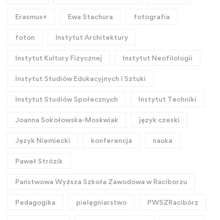
Erasmus+
Ewa Stachura
fotografia
foton
Instytut Architektury
Instytut Kultury Fizycznej
Instytut Neofilologii
Instytut Studiów Edukacyjnych i Sztuki
Instytut Studiów Społecznych
Instytut Techniki
Joanna Sokołowska-Moskwiak
język czeski
Język Niemiecki
konferencja
nauka
Paweł Strózik
Państwowa Wyższa Szkoła Zawodowa w Raciborzu
Pedagogika
pielęgniarstwo
PWSZRacibórz