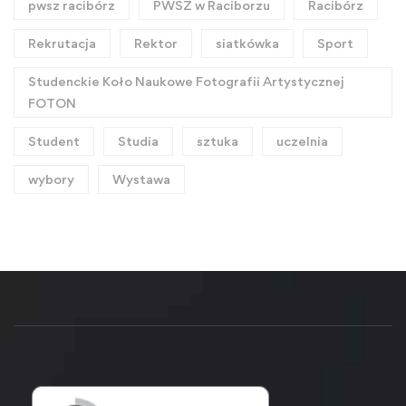
pwsz racibórz
PWSZ w Raciborzu
Racibórz
Rekrutacja
Rektor
siatkówka
Sport
Studenckie Koło Naukowe Fotografii Artystycznej
FOTON
Student
Studia
sztuka
uczelnia
wybory
Wystawa