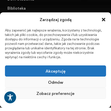
Biblioteka
KU AZS ANS w Raciborzu
Zarządzaj zgodą
Aby zapewnić jak najlepsze wrażenia, korzystamy z technologii,
Biuletyn Informacji Publicznej
takich jak pliki cookie, do przechowywania i/lub uzyskiwania
dostępu do informacji o urządzeniu. Zgoda na te technologie
pozwoli nam przetwarzać dane, takie jak zachowanie podczas
przeglądania lub unikalne identyfikatory na tej stronie. Brak
wyrażenia zgody lub wycofanie zgody może niekorzystnie
BIP - Biuletyn Informacji Publicznej PWSZ -
wpłynąć na niektóre cechy i funkcje.
archiwum
Akceptuję
Social Media
Odmów
Zobacz preferencje