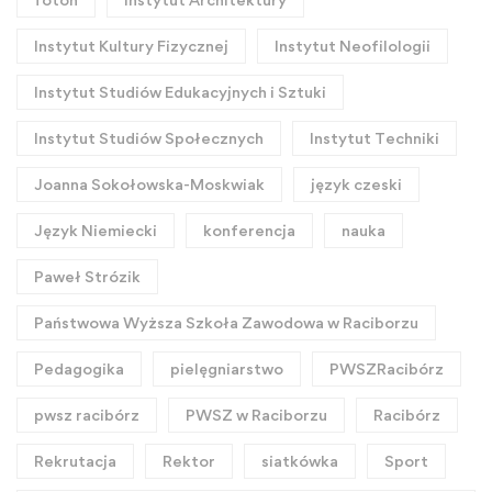
Instytut Kultury Fizycznej
Instytut Neofilologii
Instytut Studiów Edukacyjnych i Sztuki
Instytut Studiów Społecznych
Instytut Techniki
Joanna Sokołowska-Moskwiak
język czeski
Język Niemiecki
konferencja
nauka
Paweł Strózik
Państwowa Wyższa Szkoła Zawodowa w Raciborzu
Pedagogika
pielęgniarstwo
PWSZRacibórz
pwsz racibórz
PWSZ w Raciborzu
Racibórz
Rekrutacja
Rektor
siatkówka
Sport