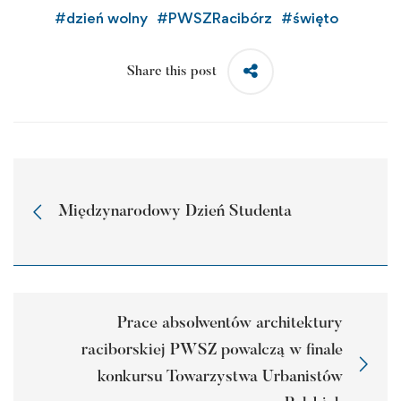
#
dzień wolny
#
PWSZRacibórz
#
święto
Share this post
Międzynarodowy Dzień Studenta
Prace absolwentów architektury
raciborskiej PWSZ powalczą w finale
konkursu Towarzystwa Urbanistów