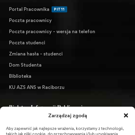
Portal Pracownika
PIT11
Poczta pracownicy
Poczta pracownicy - wersja na telefon
Poczta studenci
Zmiana hasła - studenci
Dom Studenta
Biblioteka
KU AZS ANS w Raciborzu
Biuletyn Informacji Publicznej
Zarządzaj zgodą
Aby zapewnić jak najlepsze wrażenia, korzystamy z technologii,
BIP - Biuletyn Informacji Publicznej PWSZ -
takich jak pliki cookie, do przechowywania i/lub uzyskiwania