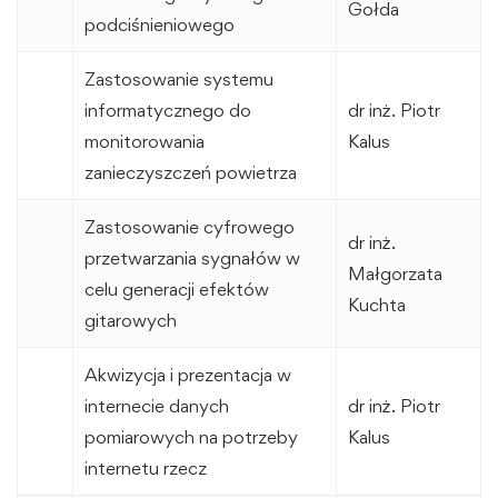
Gołda
podciśnieniowego
Zastosowanie systemu
informatycznego do
dr inż. Piotr
monitorowania
Kalus
zanieczyszczeń powietrza
Zastosowanie cyfrowego
dr inż.
przetwarzania sygnałów w
Małgorzata
celu generacji efektów
Kuchta
gitarowych
Akwizycja i prezentacja w
internecie danych
dr inż. Piotr
pomiarowych na potrzeby
Kalus
internetu rzecz