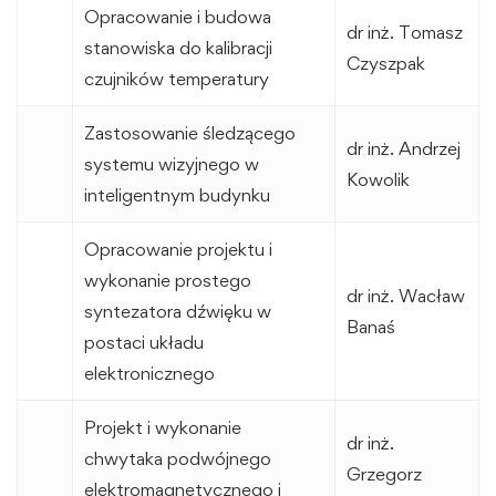
Opracowanie i budowa
dr inż. Tomasz
stanowiska do kalibracji
Czyszpak
czujników temperatury
Zastosowanie śledzącego
dr inż. Andrzej
systemu wizyjnego w
Kowolik
inteligentnym budynku
Opracowanie projektu i
wykonanie prostego
dr inż. Wacław
syntezatora dźwięku w
Banaś
postaci układu
elektronicznego
Projekt i wykonanie
dr inż.
chwytaka podwójnego
Grzegorz
elektromagnetycznego i