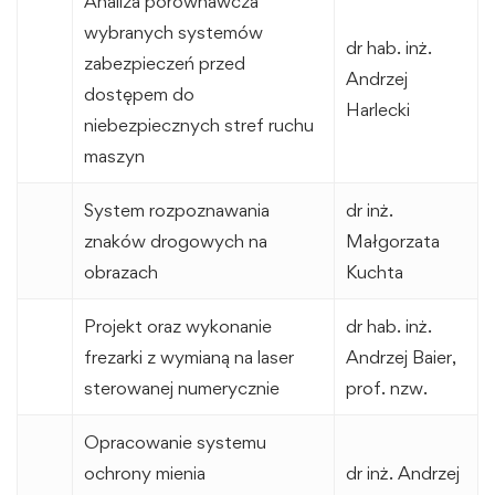
Analiza porównawcza
wybranych systemów
dr hab. inż.
zabezpieczeń przed
Andrzej
dostępem do
Harlecki
niebezpiecznych stref ruchu
maszyn
System rozpoznawania
dr inż.
znaków drogowych na
Małgorzata
obrazach
Kuchta
Projekt oraz wykonanie
dr hab. inż.
frezarki z wymianą na laser
Andrzej Baier,
sterowanej numerycznie
prof. nzw.
Opracowanie systemu
ochrony mienia
dr inż. Andrzej