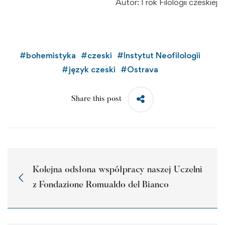
Autor: I rok Filologii czeskiej
#
bohemistyka
#
czeski
#
Instytut Neofilologii
#
język czeski
#
Ostrava
Share this post
Kolejna odsłona współpracy naszej Uczelni
z Fondazione Romualdo del Bianco