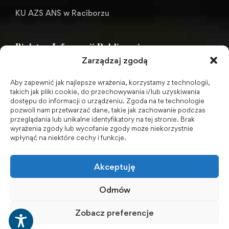
KU AZS ANS w Raciborzu
Biuletyn Informacji Publicznej
Zarządzaj zgodą
Aby zapewnić jak najlepsze wrażenia, korzystamy z technologii,
BIP - Biuletyn Informacji Publicznej PWSZ -
takich jak pliki cookie, do przechowywania i/lub uzyskiwania
dostępu do informacji o urządzeniu. Zgoda na te technologie
archiwum
pozwoli nam przetwarzać dane, takie jak zachowanie podczas
przeglądania lub unikalne identyfikatory na tej stronie. Brak
wyrażenia zgody lub wycofanie zgody może niekorzystnie
Social Media
wpłynąć na niektóre cechy i funkcje.
Akceptuję
Odmów
Zobacz preferencje
© 2001-2026 Akademia Nauk Stosowanych w Raciborzu