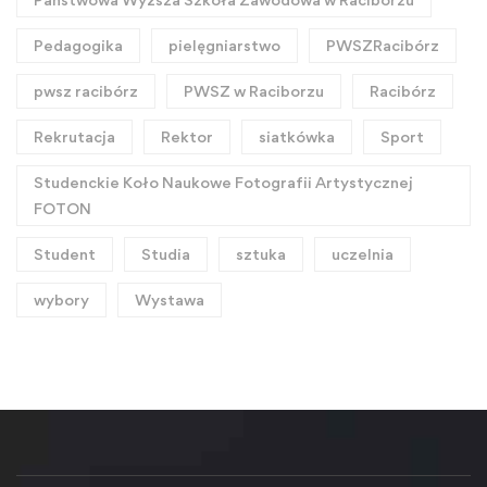
Pedagogika
pielęgniarstwo
PWSZRacibórz
pwsz racibórz
PWSZ w Raciborzu
Racibórz
Rekrutacja
Rektor
siatkówka
Sport
Studenckie Koło Naukowe Fotografii Artystycznej
FOTON
Student
Studia
sztuka
uczelnia
wybory
Wystawa