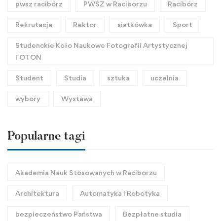
pwsz racibórz
PWSZ w Raciborzu
Racibórz
Rekrutacja
Rektor
siatkówka
Sport
Studenckie Koło Naukowe Fotografii Artystycznej
FOTON
Student
Studia
sztuka
uczelnia
wybory
Wystawa
Popularne tagi
Akademia Nauk Stosowanych w Raciborzu
Architektura
Automatyka i Robotyka
bezpieczeństwo Państwa
Bezpłatne studia