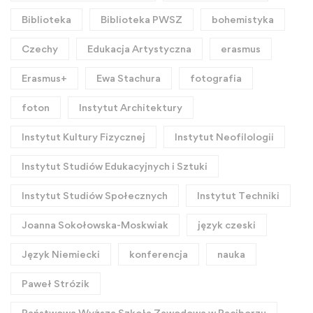
Biblioteka
Biblioteka PWSZ
bohemistyka
Czechy
Edukacja Artystyczna
erasmus
Erasmus+
Ewa Stachura
fotografia
foton
Instytut Architektury
Instytut Kultury Fizycznej
Instytut Neofilologii
Instytut Studiów Edukacyjnych i Sztuki
Instytut Studiów Społecznych
Instytut Techniki
Joanna Sokołowska-Moskwiak
język czeski
Język Niemiecki
konferencja
nauka
Paweł Strózik
Państwowa Wyższa Szkoła Zawodowa w Raciborzu