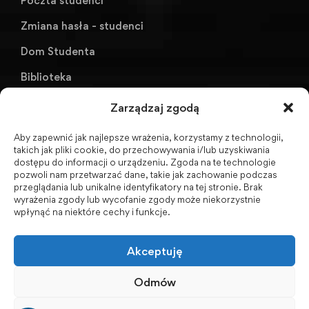
Poczta studenci
Zmiana hasła - studenci
Dom Studenta
Biblioteka
KU AZS ANS w Raciborzu
Zarządzaj zgodą
Aby zapewnić jak najlepsze wrażenia, korzystamy z technologii,
Biuletyn Informacji Publicznej
takich jak pliki cookie, do przechowywania i/lub uzyskiwania
dostępu do informacji o urządzeniu. Zgoda na te technologie
pozwoli nam przetwarzać dane, takie jak zachowanie podczas
przeglądania lub unikalne identyfikatory na tej stronie. Brak
wyrażenia zgody lub wycofanie zgody może niekorzystnie
BIP - Biuletyn Informacji Publicznej PWSZ -
wpłynąć na niektóre cechy i funkcje.
archiwum
Akceptuję
Social Media
Odmów