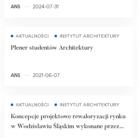
ANS
2024-07-31
Połącz pracę i naukę!
Read more
AKTUALNOŚCI
INSTYTUT ARCHITEKTURY
Plener studentów Architektury
ANS
2021-06-07
Read more
AKTUALNOŚCI
INSTYTUT ARCHITEKTURY
Koncepcje projektowe rewaloryzacji rynku
w Wodzisławiu Śląskim wykonane przez
studentów Instytutu Architektury