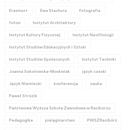
Erasmus+
Ewa Stachura
fotografia
foton
Instytut Architektury
Instytut Kultury Fizycznej
Instytut Neofilologii
Instytut Studiów Edukacyjnych i Sztuki
Instytut Studiów Społecznych
Instytut Techniki
Joanna Sokołowska-Moskwiak
język czeski
Język Niemiecki
konferencja
nauka
Paweł Strózik
Państwowa Wyższa Szkoła Zawodowa w Raciborzu
Pedagogika
pielęgniarstwo
PWSZRacibórz