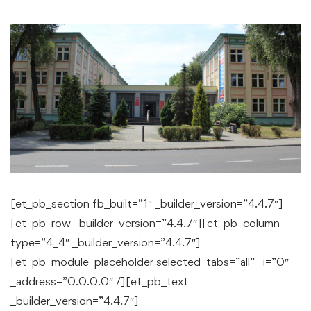
[et_pb_section fb_built=”1″ _builder_version=”4.4.7″]
[et_pb_row _builder_version=”4.4.7″][et_pb_column
type=”4_4″ _builder_version=”4.4.7″]
[et_pb_module_placeholder selected_tabs=”all” _i=”0″
_address=”0.0.0.0″ /][et_pb_text
_builder_version=”4.4.7″]