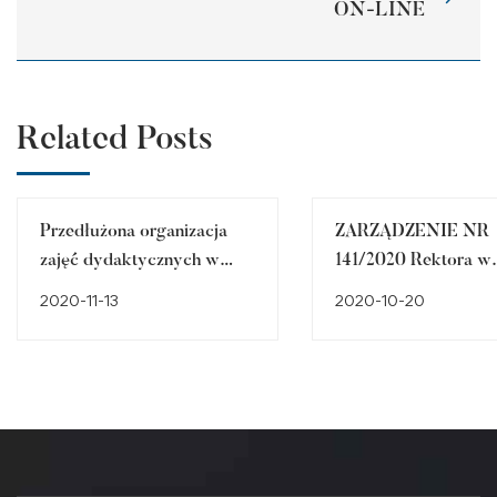
ON-LINE
Related Posts
Przedłużona organizacja
ZARZĄDZENIE NR
zajęć dydaktycznych w
141/2020 Rektora w
formie zdalnej
sprawie zmiany organ
2020-11-13
2020-10-20
kształcenia w PWSZ
Raciborzu w związku
zapobieganiem,
przeciwdziałaniem i
zwalczaniem COVID