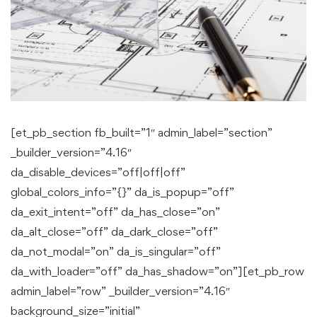
[et_pb_section fb_built=”1″ admin_label=”section”
_builder_version=”4.16″
da_disable_devices=”off|off|off”
global_colors_info=”{}” da_is_popup=”off”
da_exit_intent=”off” da_has_close=”on”
da_alt_close=”off” da_dark_close=”off”
da_not_modal=”on” da_is_singular=”off”
da_with_loader=”off” da_has_shadow=”on”][et_pb_row
admin_label=”row” _builder_version=”4.16″
background_size=”initial”