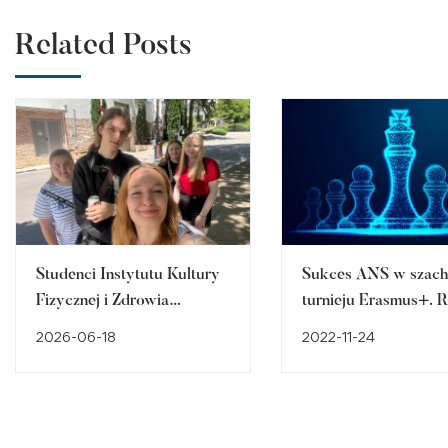
Related Posts
Studenci Instytutu Kultury
Sukces ANS w szach
Fizycznej i Zdrowia
turnieju Erasmus+. 
uczestniczą w
koło szachowe uczeln
2026-06-18
2022-11-24
międzynarodowych
Trwają zapisy!
mobilnościach
edukacyjnych