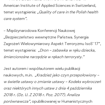
American Institute of Applied Sciences in Switzerland,
temat wystąpienia:
„
Quality of care in the Polish health
care system”.
– Międzynarodowa Konferencji Naukowej
„Bezpieczeństwo wewnętrzne Państwa. Synergia
Zagrożeń Wielowymiarowy Aspekt Terroryzmu IsoS’ 17”,
temat wystąpienia:
„Dron – zabawka w ręku dziecka,
śmiercionośne narzędzie w rękach terrorysty.”
Jest autorem i współautorem wielu publikacji
naukowych, m.in.
„Kradzież jako czyn przepołowiony –
w świetle ustawy o zmianie ustawy – Kodeks wykroczeń
oraz niektórych innych ustaw z dnia 4 października
2018 r. (Dz. U. Z 2018 r. Poz. 2077). Analiza
porównawcza”,
opublikowanej w Humanistycznych