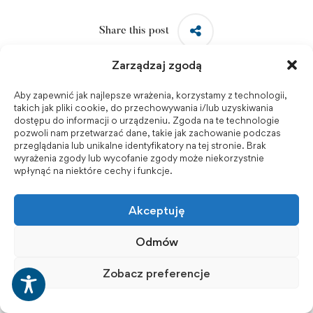
Share this post
Zarządzaj zgodą
Aby zapewnić jak najlepsze wrażenia, korzystamy z technologii,
takich jak pliki cookie, do przechowywania i/lub uzyskiwania
dostępu do informacji o urządzeniu. Zgoda na te technologie
DR PAWEŁ STRÓZIK PONOWNIE
pozwoli nam przetwarzać dane, takie jak zachowanie podczas
WYBRANY REKTOREM AKADEMII NAUK
przeglądania lub unikalne identyfikatory na tej stronie. Brak
wyrażenia zgody lub wycofanie zgody może niekorzystnie
STOSOWANYCH W RACIBORZU
wpłynąć na niektóre cechy i funkcje.
Akceptuję
Odmów
Instytut Techniki z wizytą w Grupie Azoty
Zobacz preferencje