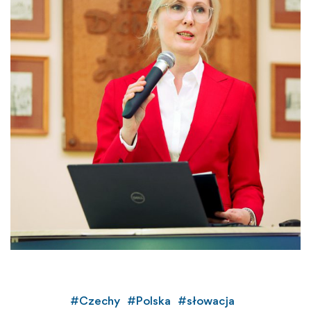
#
Czechy
#
Polska
#
słowacja