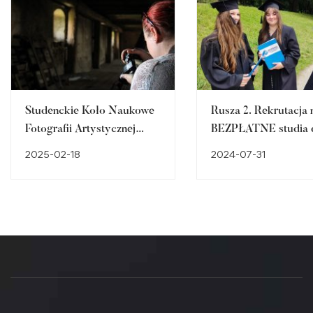
Studenckie Koło Naukowe
Rusza 2. Rekrutacja 
Fotografii Artystycznej
BEZPŁATNE studia 
FOTON w jubileuszowym
Akademii Nauk
2025-02-18
2024-07-31
roku działalności [2005-
Stosowanych w Raci
2025]
Zajęcia również w
weekendy! Połącz pr
naukę!