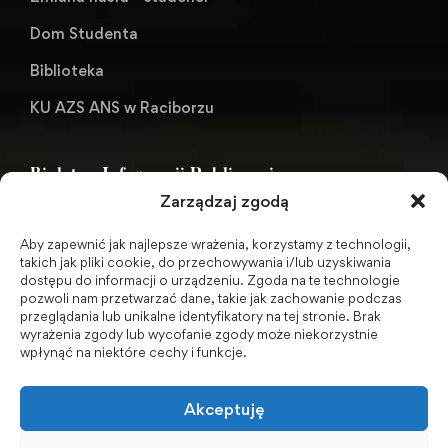
Dom Studenta
Biblioteka
KU AZS ANS w Raciborzu
Biuletyn Informacji Publicznej
Zarządzaj zgodą
Aby zapewnić jak najlepsze wrażenia, korzystamy z technologii,
BIP - Biuletyn Informacji Publicznej PWSZ -
takich jak pliki cookie, do przechowywania i/lub uzyskiwania
dostępu do informacji o urządzeniu. Zgoda na te technologie
archiwum
pozwoli nam przetwarzać dane, takie jak zachowanie podczas
przeglądania lub unikalne identyfikatory na tej stronie. Brak
wyrażenia zgody lub wycofanie zgody może niekorzystnie
Social Media
wpłynąć na niektóre cechy i funkcje.
Akceptuję