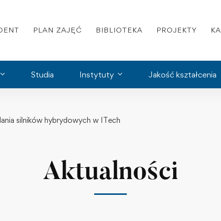
DENT
PLAN ZAJĘĆ
BIBLIOTEKA
PROJEKTY
K
Studia
Instytuty
Jakość kształcenia
nia silników hybrydowych w ITech
Aktualności