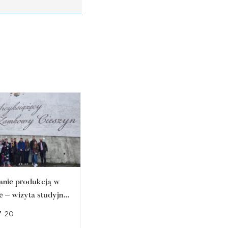
anie produkcją w
Studencka fotografia
e – wizyta studyjna
artystyczna w prestiżowych
arze Zamkowym w
przestrzeniach regionu.
7-20
2026-07-10
ie
Sukces członka