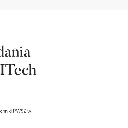
dania
 ITech
echniki PWSZ w