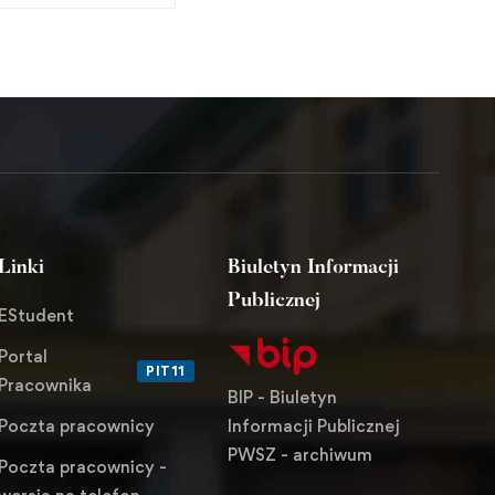
Studenckiego Koła
Naukowego Fotografii
Artystycznej FOTON
Linki
Biuletyn Informacji
Publicznej
EStudent
Portal
PIT11
Pracownika
BIP - Biuletyn
Informacji Publicznej
Poczta pracownicy
PWSZ - archiwum
Poczta pracownicy -