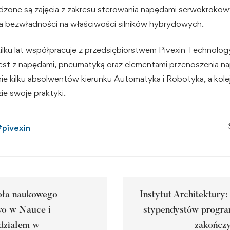
zone są zajęcia z zakresu sterowania napędami serwokrokow
 bezwładności na właściwości silników hybrydowych.
kilku lat współpracuje z przedsiębiorstwem Pivexin Technolo
jest z napędami, pneumatyką oraz elementami przenoszenia n
enie kilku absolwentów kierunku Automatyka i Robotyka, a kol
ie swoje praktyki.
#
pivexin
oła naukowego
Instytut Architektury:
wo w Nauce i
stypendystów progr
udziałem w
zakończy