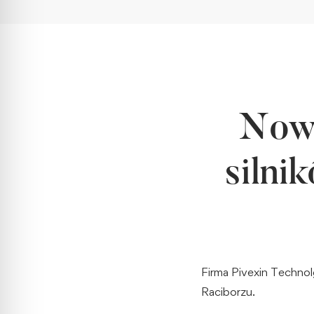
Nowe
silni
Firma Pivexin Techno
Raciborzu.