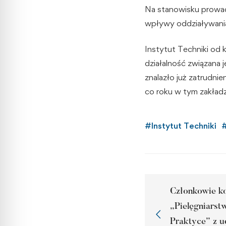
Na stanowisku prowad
wpływy oddziaływania
Instytut Techniki od 
działalność związana 
znalazło już zatrudni
co roku w tym zakładz
#
Instytut Techniki
Członkowie k
„Pielęgniarst
Praktyce” z 