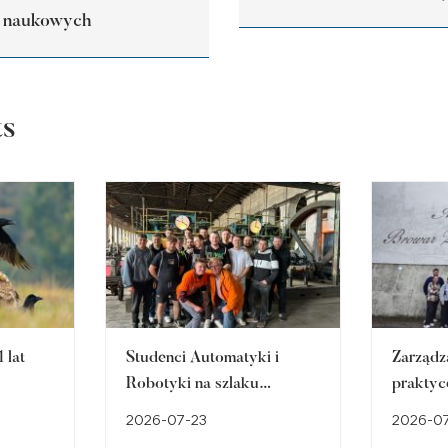
h naukowych
ts
 lat
Studenci Automatyki i
Zarządz
Robotyki na szlaku
praktyc
śląskiego dziedzictwa
w Brow
2026-07-23
2026-0
przemysłowego
Cieszyn