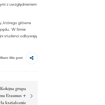
ymi z uwzględnieniem
gy, którego główna
apędu. W firmie
ejni studenci odbywają
Share this post
 Kolejna grupa
amu Erasmus +
ła kształcenie