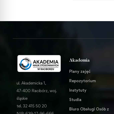
mobilnościach
edukacyjnych
Akademia
Plany zajęć
Repozytorium
ul. Akademicka 1,
Instytuty
47-400 Racibórz, woj.
śląskie
Studia
tel. 32 415 50 20
Biuro Obsługi Osób z
NIP: 639-17-96-666