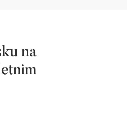
sku na
letnim