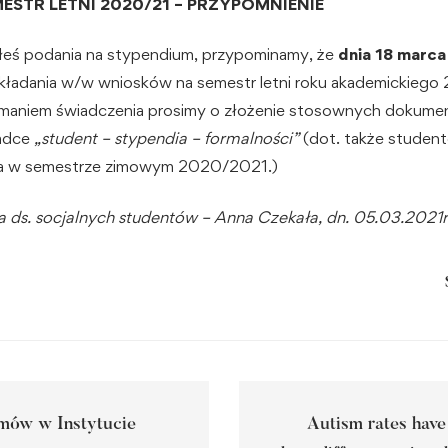
ESTR LETNI 2020/21 – PRZYPOMNIENIE
żyłeś podania na stypendium, przypominamy, że
dnia
18 marca
kładania w/w wniosków na semestr letni roku akademickieg
maniem świadczenia prosimy o złożenie stosownych dokume
ładce
„student – stypendia – formalności”
(dot. także student
ia w semestrze zimowym 2020/2021.)
ta ds. socjalnych studentów – Anna Czekała, dn. 05.03.2021r
mów w Instytucie
Autism rates have