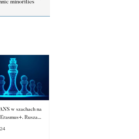
hnic minorities
ANS w szachach na
Architektura – egzamin
u Erasmus+. Rusza
wstępny 2022
achowe uczelni.
-24
2022-06-10
zapisy!