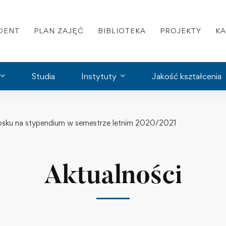
DENT
PLAN ZAJĘĆ
BIBLIOTEKA
PROJEKTY
K
Studia
Instytuty
Jakość kształcenia
osku na stypendium w semestrze letnim 2020/2021
Aktualności