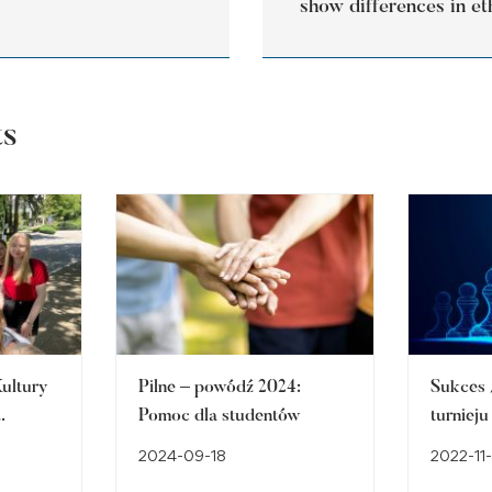
show differences in et
ts
Kultury
Pilne – powódź 2024:
Sukces 
Pomoc dla studentów
turniej
koło sz
2024-09-18
2022-11
Trwają 